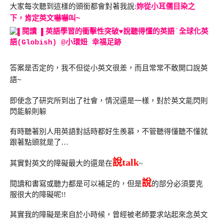
大家每次聽到這樣的頭銜都會對著我說:
妳從小耳儒目染之
下，肯定英文嚇嚇叫~
答案是否定的，我不但從小英文很差，而且常常不敢開口說英
語~
即使念了研究所到出了社會，情況還是一樣，對於英文能閃則
閃能躲則躲
有時聽著別人用英語對話時都好生羨慕，不管聽得懂聽不懂就
跟著點頭就是了…
說talk
其實對英文的障礙最大的還是在
~
說
閱讀和書寫或聽力都是可以補足的，但是
的部分必須要克
服很大的障礙呢!!
其實我的障礙是來自於小時候，曾經被老師要求站起來念英文