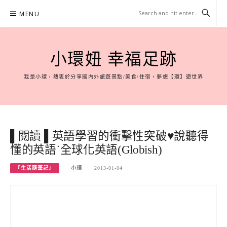
Skip
MENU
to
content
小環妞 幸福足跡
我是小環，熱衷於分享國內外旅遊景點/美食/住宿，夢想【環】遊世界
▌閱讀 ▌英語學習的衝擊性突破♥說聽得
懂的英語˙全球化英語(Globish)
『生活隨筆記』
小環
2013-01-04