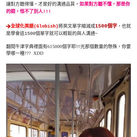
讓對方聽得懂，才是好的溝通品質。
如果對方聽不懂，那是你
的錯，怪不了別人!!!
1500個字
全球化英語(Globish)
將英文單字縮減成
，也就
是學會這1500個單字就可以輕鬆的與人溝通~
翻閱牛津字典裡面有615000個字耶!!!光那個數量的懸殊，你要
學哪一種??? XDD