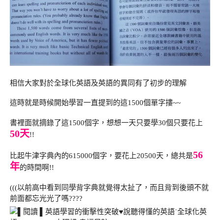
相信大家對於全球化英語及英語的異同有了初步的理解
這時就是時候開始學習一直提到的這1500個單字摟~~
書裡面就摘錄了這1500個字，想想一天只要學30個只要花上
50天
!!
56
比起牛津字典內的615000個字，要花上20500天，總共是
年
的時間啊!!
(((以前高中看到同學背字典就覺得太扯了，而且背到後頭不就
前面都忘光光了嗎????