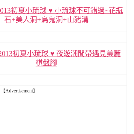
2013初夏小琉球 ♥ 小琉球不可錯過~花瓶
石+美人洞+烏鬼洞+山豬溝
▌2013初夏小琉球 ♥ 夜遊潮間帶遇見美麗
棋盤腳
【Advertisement】