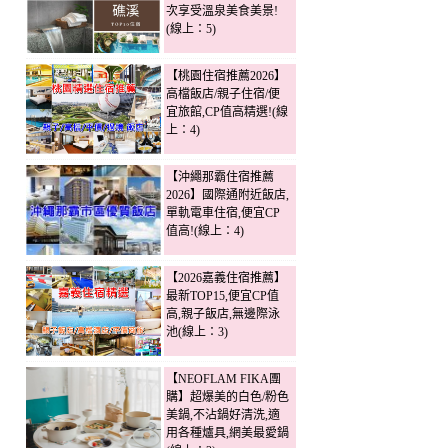
次享受溫泉美食美景!
(線上：5)
【桃園住宿推薦2026】
高檔飯店/親子住宿/便
宜旅館,CP值高精選!(線
上：4)
【沖繩那霸住宿推薦
2026】國際通附近飯店,
單軌電車住宿,便宜CP
值高!(線上：4)
【2026嘉義住宿推薦】
最新TOP15,便宜CP值
高,親子飯店,無邊際泳
池(線上：3)
【NEOFLAM FIKA團
購】超爆美的白色/粉色
美鍋,不沾鍋好清洗,適
用各種爐具,網美最愛鍋