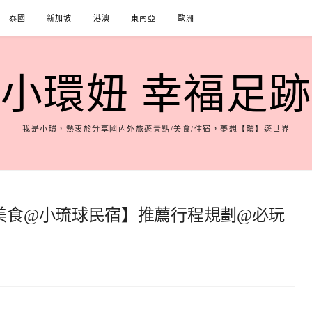
泰國
新加坡
港澳
東南亞
歐洲
小環妞 幸福足跡
我是小環，熱衷於分享國內外旅遊景點/美食/住宿，夢想【環】遊世界
美食@小琉球民宿】推薦行程規劃@必玩