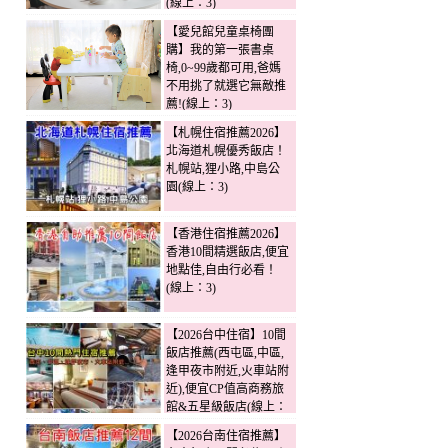
(線上：3)
【愛兒館兒童桌椅團
購】我的第一張書桌
椅,0~99歲都可用,爸媽
不用挑了就選它無敵推
薦!(線上：3)
【札幌住宿推薦2026】
北海道札幌優秀飯店！
札幌站,狸小路,中島公
園(線上：3)
【香港住宿推薦2026】
香港10間精選飯店,便宜
地點佳,自由行必看！
(線上：3)
【2026台中住宿】10間
飯店推薦(西屯區,中區,
逢甲夜市附近,火車站附
近),便宜CP值高商務旅
館&五星級飯店(線上：
2)
【2026台南住宿推薦】