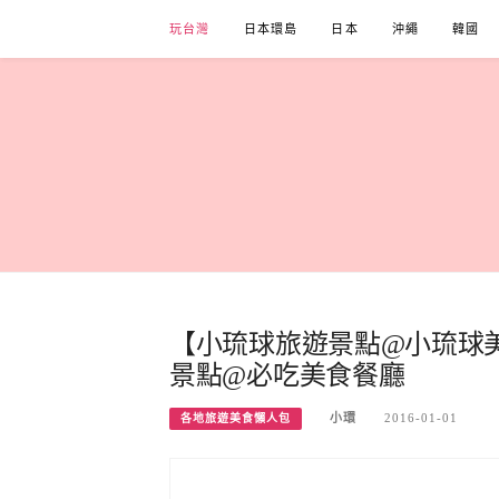
Skip
玩台灣
日本環島
日本
沖繩
韓國
to
content
【小琉球旅遊景點@小琉球
景點@必吃美食餐廳
小環
2016-01-01
各地旅遊美食懶人包