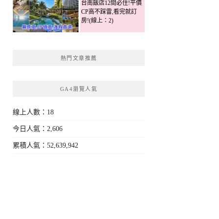
台南飯店12間必住!平價
CP高不踩雷,看完就訂
房!(線上：2)
熱門文章推薦
GA4瀏覽人氣
線上人數：18
今日人氣：2,606
累積人氣：52,639,942