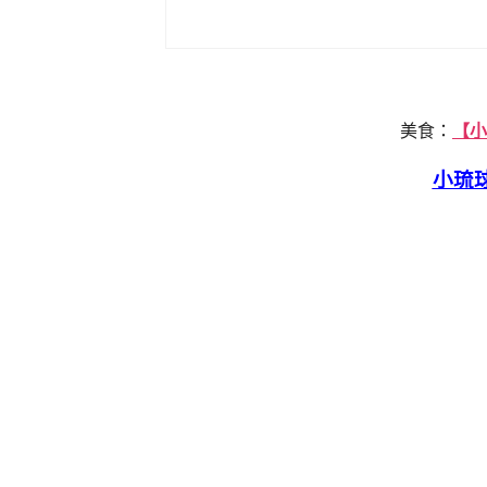
美食：
【小
小琉