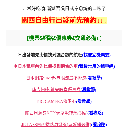
非常好吃唷!漸漸習慣日式章魚燒的口味了
關西自由行出發前先預約↓↓↓
[機票&網路&優惠券&交通必備↓]
＊出發前先比價找到適合您的航班
(找便宜機票去)
＊日本租車前先比價找到適合的車
(我最常用的租車網)
日本網路SIM卡-無限流量不降速
(看教學)
唐吉軻德-驚安殿堂優惠券
(看教學)
BIC CAMERA優惠劵
(看教學)
關西周遊劵KTP(玩京阪神奈必備)
(看攻略)
JR PASS關西鐵路周遊劵(玩近郊必備)
(看攻略)