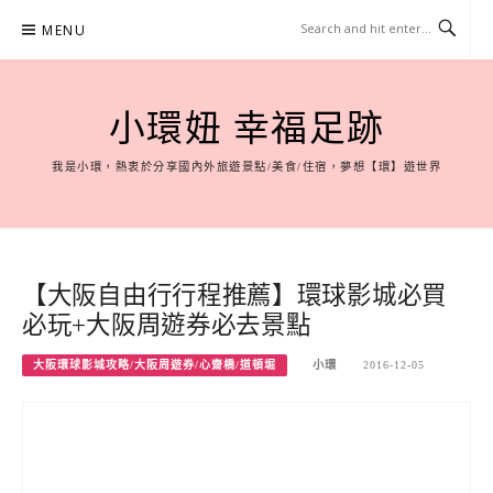
Skip
MENU
to
content
小環妞 幸福足跡
我是小環，熱衷於分享國內外旅遊景點/美食/住宿，夢想【環】遊世界
【大阪自由行行程推薦】環球影城必買
必玩+大阪周遊券必去景點
大阪環球影城攻略/大阪周遊券/心齋橋/道頓堀
小環
2016-12-05