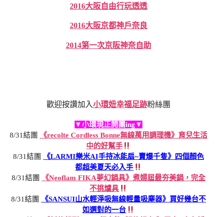
2016大阪自由行玩透透
2016大阪京都神戶奈良
2014第一次京阪神奈自助
歡迎按讚加入
小環妞幸福足跡
粉絲團
▼小環現正開團ing▼
8/31結團
《recolte Cordless Bonne無線萬用調理機》育兒生活
中的好幫手
8/31結團
《LARMI樂米AI手持冰能扇~賣爆千隻》四個顏色
都超美夏天必入手
8/31結團
《Neoflam FIKA夢幻鍋具》煮婦屆最夯美鍋，完全
不挑爐具
8/31結團
《SANSUI山水輕淨吸無線輕量吸塵器》買好幾台不
如選對的一台