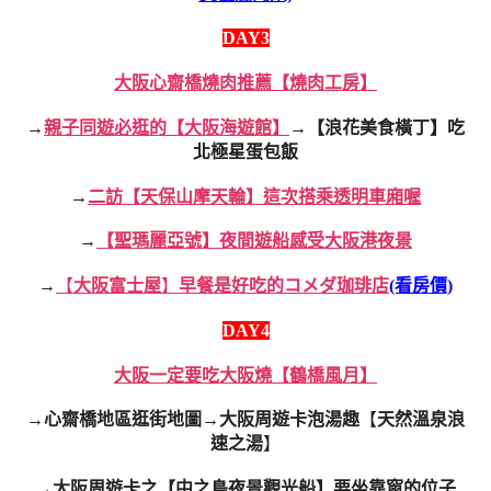
DAY3
大阪心齋橋燒肉推薦【燒肉工房】
→
親子同遊必逛的【大阪海遊館】
→
【浪花美食橫丁】吃
北極星蛋包飯
→
二訪【天保山摩天輪】這次搭乘透明車廂喔
→
【聖瑪麗亞號】夜間遊船感受大阪港夜景
→
【
大阪富士屋
】
早餐是好吃的コメダ珈琲店
(看房價)
DAY4
大阪一定要吃大阪燒【鶴橋風月】
→
心齋橋地區逛街地圖
→
大阪周遊卡泡湯趣
【
天然溫泉浪
速之湯
】
→大阪周遊卡之【中之島夜景觀光船】要坐靠窗的位子