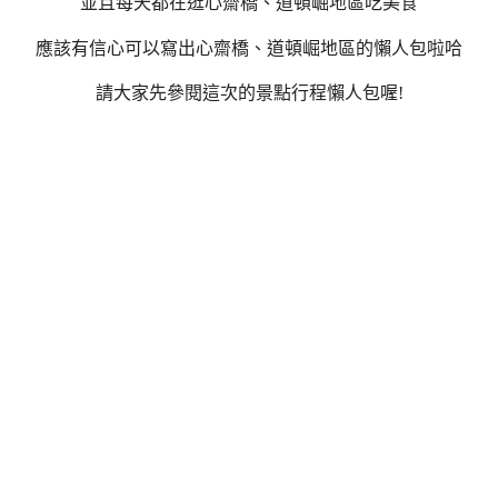
並且每天都在逛心齋橋、道頓崛地區吃美食
應該有信心可以寫出心齋橋、道頓崛地區的懶人包啦哈
請大家先參閱這次的景點行程懶人包喔!