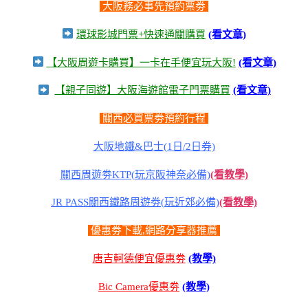
大阪務必事先預約票劵
環球影城門票+快速通關購買
(看文章)
【大阪周遊卡購買】一卡在手便宜玩大阪!
(看文章)
【親子同遊】大阪海遊館電子門票購買
(看文章)
關西必買票劵預約行程
大阪地鐵&巴士(1日/2日券)
關西周遊劵KTP(玩京阪神奈必備)
(看教學)
JR PASS關西鐵路周遊劵(玩近郊必備)
(看教學)
優惠劵下載,網路分享器推薦
唐吉軻德便宜優惠劵
(教學)
Bic Camera優惠劵
(教學)