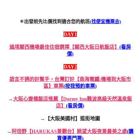
＊出發前先比價找到適合您的航班
(找便宜機票去)
DAY1
過境關西機場最佳住宿選擇【關西大阪日航飯店】
(看房
價)
DAY2
語言不通的好幫手，台灣訂好【南海電鐵:機場到大阪市
區】車票
(按我預約車票)
→
大阪心齋橋飯店推薦【Dormy Inn難波高級天然溫泉飯
店】
(看房價)
→
【大阪美國村】逛街地圖
→
阿倍野【HARUKAS景觀台】眺望大阪夜景最美之處
(購
買優惠門票)