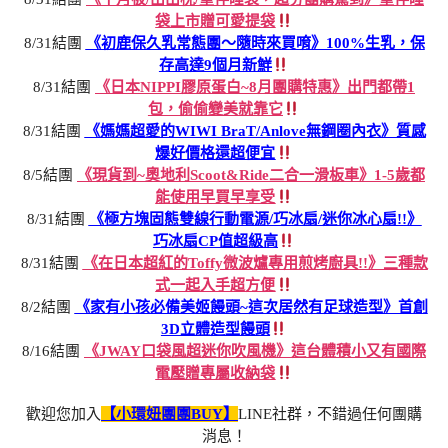
袋上市贈可愛提袋
8/31結團
《初鹿保久乳常態團～隨時來買唷》100%生乳，保
存高達9個月新鮮
8/31結團
《日本NIPPI膠原蛋白~8月團購特惠》出門都帶1
包，偷偷變美就靠它
8/31結團
《媽媽超愛的WIWI BraT/Anlove無鋼圈內衣》質感
爆好價格還超便宜
8/5結團
《現貨到~奧地利Scoot&Ride二合一滑板車》1-5歲都
能使用早買早享受
8/31結團
《極方塊固態雙線行動電源/巧冰扇/迷你冰心扇!!》
巧冰扇CP值超級高
8/31結團
《在日本超紅的Toffy微波爐專用煎烤廚具!!》三種款
式一起入手超方便
8/2結團
《家有小孩必備美姬饅頭~這次居然有足球造型》首創
3D立體造型饅頭
8/16結團
《JWAY口袋風超迷你吹風機》這台體積小又有國際
電壓贈專屬收納袋
歡迎您加入
【小環妞團團BUY】
LINE社群，不錯過任何團購
消息！