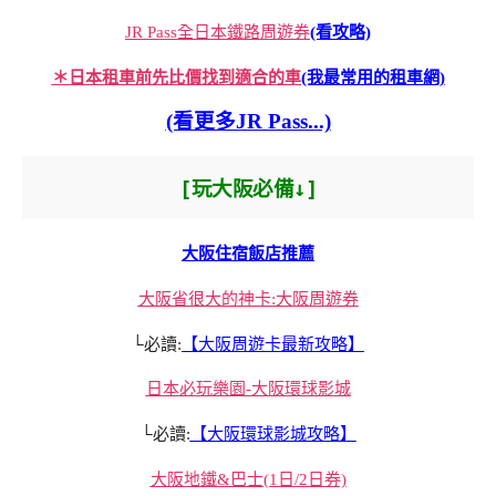
JR Pass全日本鐵路周遊券
(看攻略)
＊日本租車前先比價找到適合的車
(我最常用的租車網)
(看更多JR Pass...)
[玩大阪必備↓]
大阪住宿飯店推薦
大阪省很大的神卡:大阪周遊券
└必讀:
【大阪周遊卡最新攻略】
日本必玩樂園-大阪環球影城
└必讀:
【大阪環球影城攻略】
大阪地鐵&巴士(1日/2日券)