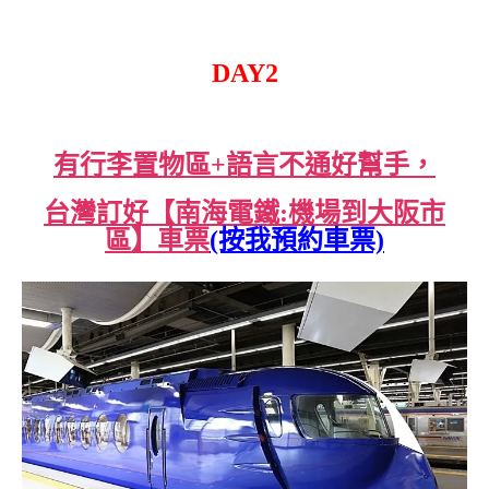
DAY2
有行李置物區+語言不通好幫手，
台灣訂好【南海電鐵:機場到大阪市
區】車票
(按我預約車票)