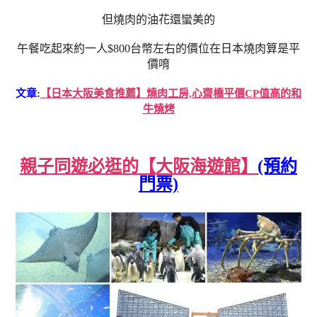
但燒肉的油花還蠻美的
午餐吃起來約一人$800台幣左右的價位在日本燒肉算是平
價唷
文章
:
【日本大阪美食推薦】燒肉工房,心齋橋平價CP值高的和
牛燒烤
親子同遊必逛的【大阪海遊館】
(預約
門票)