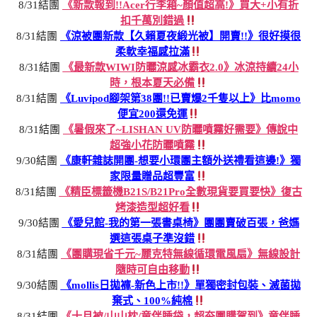
8/31結團
《新款報到!!Acer行李箱~顏值超高!》買大+小有折
扣千萬別錯過
8/31結團
《涼被團新款【久賴夏夜緞光被】開賣!!》很好摸很
柔軟幸福感拉滿
8/31結團
《最新款WIWI防曬涼感冰霸衣2.0》冰涼持續24小
時，根本夏天必備
8/31結團
《Luvipod腳架第38團!!已賣爆2千隻以上》比momo
便宜200還免運
8/31結團
《暑假來了~LISHAN UV防曬噴霧好需要》傳說中
超強小花防曬噴霧
9/30結團
《康軒雜誌開團-想要小環團主額外送禮看這邊!》獨
家限量贈品超豐富
8/31結團
《精臣標籤機B21S/B21Pro全數現貨要買要快》復古
烤漆造型超好看
9/30結團
《愛兒館-我的第一張書桌椅》團團賣破百張，爸媽
選這張桌子準沒錯
8/31結團
《團購現省千元~麗克特無線循環電風扇》無線設計
隨時可自由移動
9/30結團
《mollis日拋褲-新色上市!!》單獨密封包裝、滅菌拋
棄式、100%純棉
8/31結團
《十月被/山山枕/童伴睡袋，超夯團購駕到》童伴睡