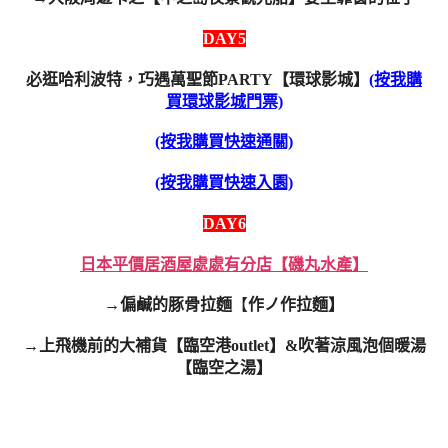
DAY5
必逛哈利波特，巧遇萬聖節PARTY【環球影城】
(按我購
買環球影城門票)
(按我購買快速通關)
(按我購買快速入園)
DAY6
日本平價居酒屋處處有分店【磯丸水產】
→
偏鹹的豚骨拉麵
【
作ノ作拉麵
】
→上飛機前的大補貨【臨空港outlet】&
吹著涼風泡個暖湯
【臨空之湯】