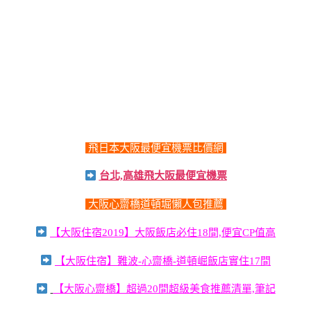
飛日本大阪最便宜機票比價網
台北,高雄飛大阪最便宜機票
大阪心齋橋道頓堀懶人包推薦
【大阪住宿2019】大阪飯店必住18間,便宜CP值高
【大阪住宿】難波-心齋橋-道頓崛飯店實住17間
【大阪心齋橋】超過20間超級美食推薦清單,筆記