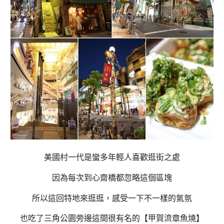
美國村一代是蠻多年輕人喜歡逛街之處
因為每次到心齋橋都忽略這個區塊
所以這回特地來逛逛，感受一下不一樣的氣氛
也吃了三角公園旁邊這間很有名的【甲賀流章魚燒】