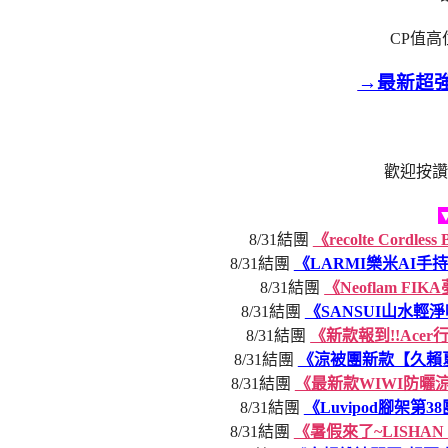
CP值高
→最新超
歡迎按讚
8/31結團
《recolte Cor
8/31結團
《LARMI樂米AI
8/31結團
《Neoflam 
8/31結團
《SANSUI山水
8/31結團
《新款報到!!Ace
8/31結團
《涼被團新款【久賴
8/31結團
《最新款WIWI防曬
8/31結團
《Luvipod腳架第
8/31結團
《暑假來了~LISH