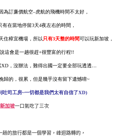
因為訂廉價航空–虎航的飛機時間不太好，
只有在當地停留3天4夜左右的時間，
天住樟宜機場，所以
只有3天整的時間
可以玩新加坡，
說這會是一趟很趕+很豐富的行程!!
累XD，沒辦法，難得出國一定要全部玩透透…
晚歸的，很累，但是幾乎沒有留下遺憾唷~
到吐司工房~一切都是我們太有自信了XD)
新加坡
一口氣吃了三次
一趟的旅行都是一個學習，峰迴路轉的，