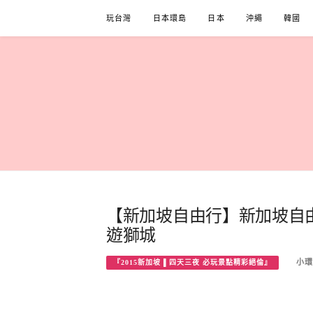
Skip
玩台灣
日本環島
日本
沖繩
韓國
to
content
【新加坡自由行】新加坡自
遊獅城
小環
『2015新加坡 ▌四天三夜 必玩景點精彩絕倫』