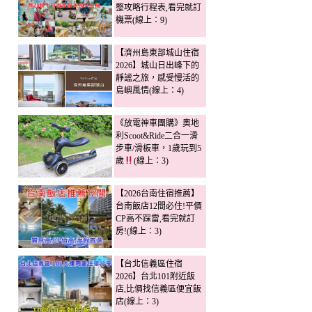
整攻略行程表,看完就訂
機票(線上：9)
【濟州島東部城山住宿
2026】城山日出峰下的
靜謐之旅，感受慢活的
島嶼風情(線上：4)
《放電神車團購》奧地
利Scoot&Ride二合一滑
步車/滑板車，1歲玩到5
歲
(線上：3)
【2026台南住宿推薦】
台南飯店12間必住!平價
CP高不踩雷,看完就訂
房!(線上：3)
【台北信義區住宿
2026】台北101附近飯
店,比價找信義區便宜飯
店(線上：3)