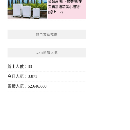
值超高!現下最夯!現在
買再加送精美小禮物!
(線上：2)
熱門文章推薦
GA4瀏覽人氣
線上人數：33
今日人氣：3,871
累積人氣：52,646,660