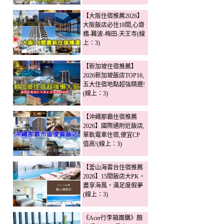
【大阪住宿推薦2026】
大阪飯店必住18間,心齋
橋-難波-梅田-天王寺(線
上：3)
【新加坡住宿推薦】
2026新加坡飯店TOP16,
五大住宿地點超強精選!
(線上：3)
【沖繩那霸住宿推薦
2026】國際通附近飯店,
單軌電車住宿,便宜CP
值高!(線上：3)
【釜山海雲台住宿推薦
2026】15間飯店大PK，
盡享海風，滿足度假夢
(線上：3)
《Acer行李箱團購》顏