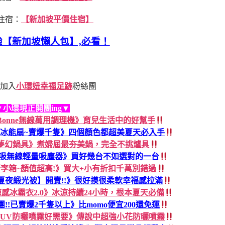
住宿：
【新加坡平價住宿】
強【新加坡懶人包】,必看！
加入
小環妞幸福足跡
粉絲團
▼小環現正開團ing▼
dless Bonne無線萬用調理機》育兒生活中的好幫手
手持冰能扇~賣爆千隻》四個顏色都超美夏天必入手
FIKA夢幻鍋具》煮婦屆最夯美鍋，完全不挑爐具
輕淨吸無線輕量吸塵器》買好幾台不如選對的一台
r行李箱~顏值超高!》買大+小有折扣千萬別錯過
夏夜緞光被】開賣!!》很好摸很柔軟幸福感拉滿
涼感冰霸衣2.0》冰涼持續24小時，根本夏天必備
38團!!已賣爆2千隻以上》比momo便宜200還免運
AN UV防曬噴霧好需要》傳說中超強小花防曬噴霧