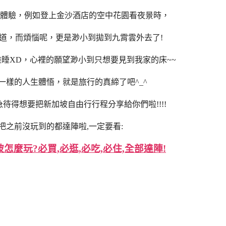
體驗，例如登上金沙酒店的空中花園看夜景時，
道，而煩惱呢，更是渺小到拋到九霄雲外去了!
睡XD，心裡的願望渺小到只想要見到我家的床~~
一樣的人生體悟，就是旅行的真締了吧^_^
待得想要把新加坡自由行行程分享給你們啦!!!!
把之前沒玩到的都達陣啦,一定要看:
麼玩?必買,必逛,必吃,必住,全部達陣!