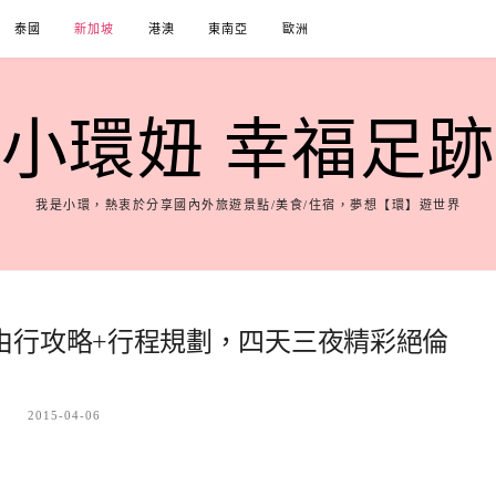
泰國
新加坡
港澳
東南亞
歐洲
小環妞 幸福足跡
我是小環，熱衷於分享國內外旅遊景點/美食/住宿，夢想【環】遊世界
由行攻略+行程規劃，四天三夜精彩絕倫
2015-04-06