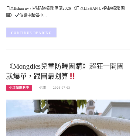
日本lishan uv 小花防曬噴霧 團購2026 《日本LISHAN UV防曬噴霧 開
團》
傳說中超強小…
CONTINUE READING
《Mongdies兒童防曬團購》超狂一開團
就爆單，跟團最划算
小環妞團購中
小環
2026-07-03