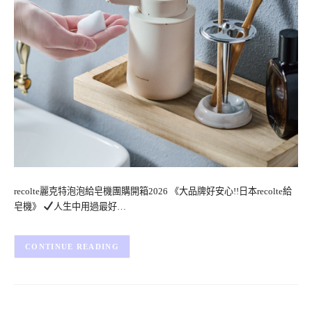
recolte麗克特泡泡給皂機團購開箱2026 《大品牌好安心!!日本recolte給
皂機》
人生中用過最好…
CONTINUE READING