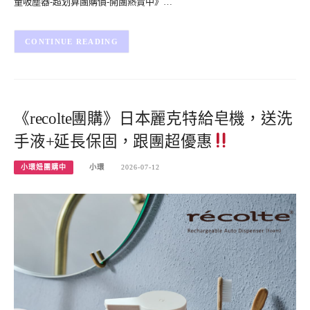
量吸塵器-超划算團購價-開團熱賣中》…
CONTINUE READING
《recolte團購》日本麗克特給皂機，送洗
手液+延長保固，跟團超優惠
小環妞團購中
小環
2026-07-12