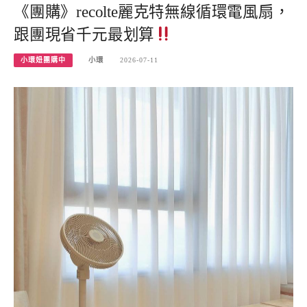
《團購》recolte麗克特無線循環電風扇，
跟團現省千元最划算
小環妞團購中
小環
2026-07-11