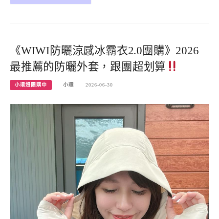
《WIWI防曬涼感冰霸衣2.0團購》2026
最推薦的防曬外套，跟團超划算
小環妞團購中
小環
2026-06-30