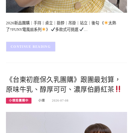
2026新品團購｜手持｜桌立｜掛脖｜吊掛｜站立｜後勾 《
太熱
了!!FUNY電風扇系列
》
多款式可挑選
…
CONTINUE READING
《台東初鹿保久乳團購》跟團最划算，
原味牛乳、醇厚可可、濃厚伯爵紅茶
小環妞團購中
小環
2026-07-08