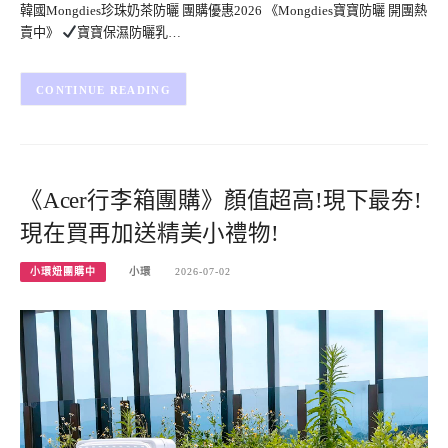
韓國Mongdies珍珠奶茶防曬 團購優惠2026 《Mongdies寶寶防曬 開團熱
賣中》
寶寶保濕防曬乳…
CONTINUE READING
《Acer行李箱團購》顏值超高!現下最夯!
現在買再加送精美小禮物!
小環妞團購中
小環
2026-07-02