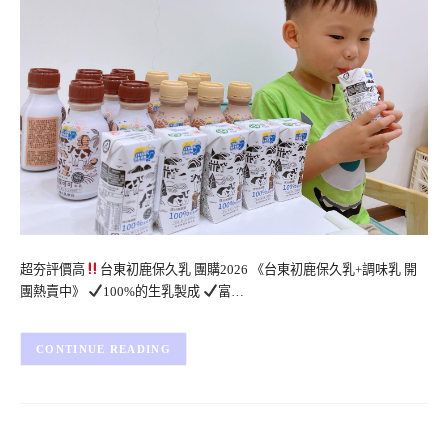
超夯評價高
台東初鹿保久乳 團購2026 《台東初鹿保久乳+調味乳 開
團熱賣中》
100%的生乳製成
富…
CONTINUE READING