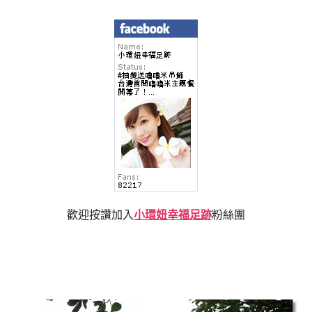
歡迎按讚加入
小環妞幸福足跡
粉絲團