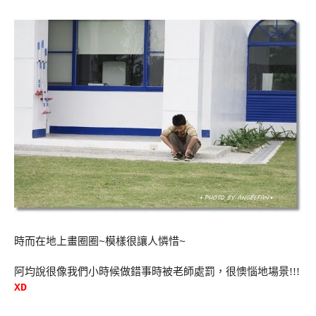
時而在地上畫圈圈~模樣很讓人憐惜~
阿均說很像我們小時候做錯事時被老師處罰，很懊惱地場景!!!
XD