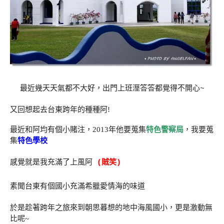
最近幾天天氣都不大好，出門上班溼答答都覺得不開心~
又回想起去台東跨年的種種阿!
最近和阿均有個小賭注，2013年他要蒐集
特色警察局
，我要蒐
集
特色學校
感覺就是我充滿了上風阿
(賊笑)
素聞台東有個國小充滿希臘愛情海的味道
於是趁著跨年之旅來到朝思暮想的地中海風國小，更是激動無
比呢~