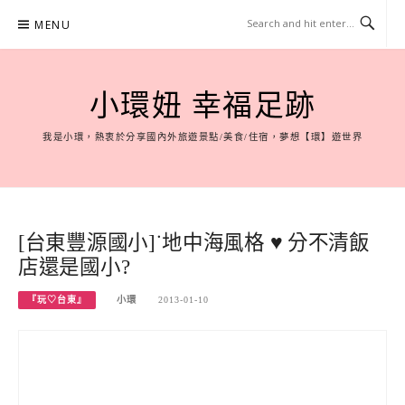
Skip
MENU
to
content
小環妞 幸福足跡
我是小環，熱衷於分享國內外旅遊景點/美食/住宿，夢想【環】遊世界
[台東豐源國小]˙地中海風格 ♥ 分不清飯
店還是國小?
『玩♡台東』
小環
2013-01-10