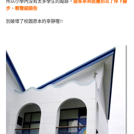
所以小學內沒有太多學生的蹤跡，
遊客來到這邊別忘了停下腳
步、輕聲細語些
別破壞了校園原本的寧靜喔!!