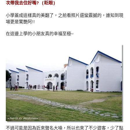
次帶我去住好嗎? (眨眼)
小學蓋成這樣真的美翻了，之前看照片還蠻震撼的，誰知到現
場更是驚艷阿!!
在這邊上學的小朋友真的幸福至極~
不過可能是因為近來聲名大噪，所以也來了不少遊客，少了點