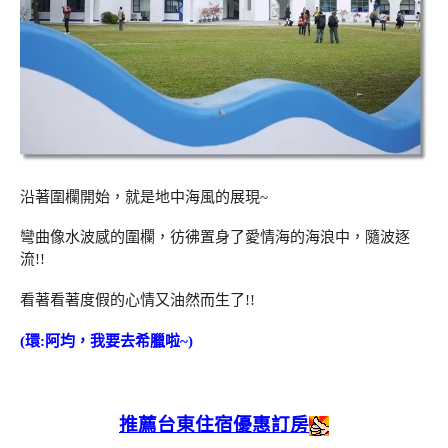
沿著圍欄開始，就是地中海風的展現~
彎曲像水波感的圍欄，彷彿置身了愛情海的海浪中，隨波逐
流!!
看著看著度假的心情又油然而生了!!
(環:阿均，我要去希臘啦~)
推薦台東住宿優惠訂房