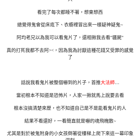
看完了每次都睡不著，想東想西
總覺得鬼會從床底下、衣櫥裡冒出來一樣疑神疑鬼~
阿均老兄以為我可以看鬼片了，還相揪我去看"疆屍"
真的打死我都不去阿><，因為我為討厭這種花錢又受罪的感覺
了
話說我看鬼片被整個嚇到的片子，首推
大法師
…
當初根本不知道是恐怖片，人家一揪就馬上說要去看
根本沒搞清楚來歷，也不知道自己是不是能看鬼片的人
結果不看還好，一看簡直就是嚇的魂飛魄散~
尤其是對於被鬼附身的小女孩倒著從樓梯上爬下來這一幕印象