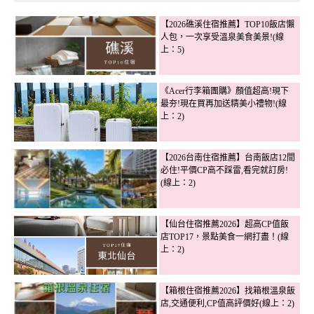
【2026礁溪住宿推薦】TOP10飯店懶
人包，一次享受溫泉美食美景!(線
上：5)
《Acer行李箱團購》顏值超高!現下
最夯!現在買再加送精美小禮物!(線
上：2)
【2026台南住宿推薦】台南飯店12間
必住!平價CP高不踩雷,看完就訂房!
(線上：2)
【仙台住宿推薦2026】超高CP值飯
店TOP17，景點美食一網打盡！(線
上：2)
【箱根住宿推薦2026】找箱根溫泉飯
店,交通便利,CP值高評價好(線上：2)