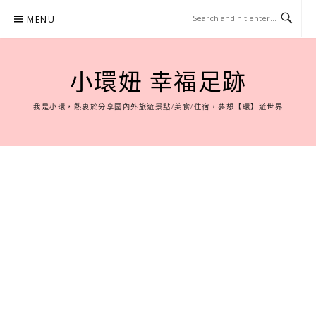
Skip
MENU
to
content
小環妞 幸福足跡
我是小環，熱衷於分享國內外旅遊景點/美食/住宿，夢想【環】遊世界