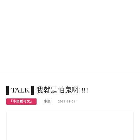
▌TALK ▌我就是怕鬼啊!!!!
『小環透可文』
小環
2013-11-23