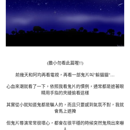
(膽小勿看此篇喔!!)
前幾天和阿均再看電視，再看一部鬼片叫"躲貓貓"…
心血來潮就看了一下，依照我看鬼片的慣例，通常都是遮著眼
睛用手指的夾縫偷看這樣
其實從小就知道鬼都是騙人的，而且只要感到氣氛不對，我就
會馬上遮掩
但鬼片導演常常很壞心，都會在很平穩的時候突然鬼飛出來嚇
人