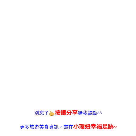
按讚分享
別忘了
給我鼓勵^^
小環妞幸福足跡~
更多旅遊美食資訊，盡在