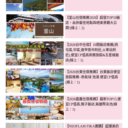
【釜山住宿推薦2026】超值TOP10飯
店，血拚最佳地點與絕美景觀大公
開!(線上：2)
【2026台中住宿】10間飯店推薦(西
屯區,中區,逢甲夜市附近,火車站附
近),便宜CP值高商務旅館&五星級飯
店(線上：1)
【2026台東住宿推薦】台東飯店便宜
旅館推薦~熱氣球.泡湯.便宜CP值高
(線上：1)
【2026嘉義住宿推薦】最新TOP15,便
宜CP值高,親子飯店,無邊際泳池(線
上：1)
【NEOFLAM FIKA團購】超爆美的