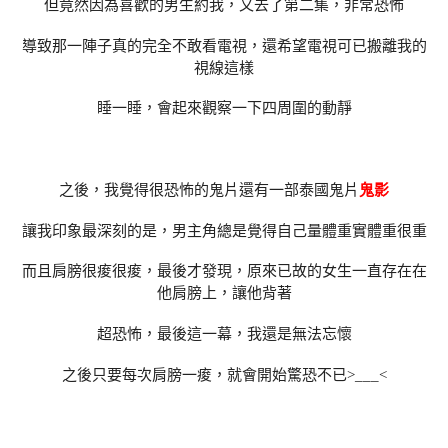
但竟然因為喜歡的男生約我，又去了第二集，非常恐怖
導致那一陣子真的完全不敢看電視，還希望電視可已搬離我的
視線這樣
睡一睡，會起來觀察一下四周圍的動靜
之後，我覺得很恐怖的鬼片還有一部泰國鬼片
鬼影
讓我印象最深刻的是，男主角總是覺得自己量體重實體重很重
而且肩膀很痠很痠，最後才發現，原來已故的女生一直存在在
他肩膀上，讓他背著
超恐怖，最後這一幕，我還是無法忘懷
之後只要每次肩膀一痠，就會開始驚恐不已>___<