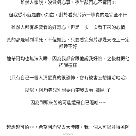
雖然人家說，沒做虧心事，夜半敲門心不驚阿!!!
但我從小就是膽小如鼠，對於看鬼片這一塊真的是完全不行
雖然人都有想要看的好奇心，但是一次一次看下來的心情
真的都是嚇到半死，不但如此，只要看完鬼片那幾天晚上一定
都睡不好
連帶阿均也無法入睡，因為我都會跟他說我好怕，之後就把他
搖醒這樣
(只有自己一個人清醒真的很恐怖，會有被害妄想證哈哈哈)
所以，阿均老兄別想要再帶我去看"殭屍"了
因為到頭來苦的可能還是自已喔哈~~~
越想越可怕><，希望阿均兄去大陸時，我一個人可以睡得著阿
~~~~