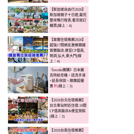
【新加坡自由行2026】
新加坡親子十日遊,最完
整攻略行程表,看完就訂
機票(線上：4)
【首爾住宿推薦2026】
超強17間網友激推韓國
首爾飯店,便宜CP值高,
明洞,弘大,東大門(線
上：4)
《recolte團購》日本麗
克特給皂機，送洗手液
+延長保固，跟團超優
惠
(線上：3)
【2026台北住宿推薦】
台北車站附近住宿.10間
CP值高飯店&便宜旅館
(線上：3)
【2026台南住宿推薦】