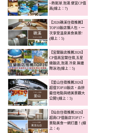
~熱氣球.泡湯.便宜CP值
高(線上：7)
【2026礁溪住宿推薦】
TOP10飯店懶人包，一
次享受溫泉美食美景!
(線上：5)
【宜蘭飯店推薦2026】
CP值高宜蘭住宿,五星
級飯店,泡湯.冷泉.無邊
際泳池(線上：5)
【釜山住宿推薦2026】
超值TOP10飯店，血拚
最佳地點與絕美景觀大
公開!(線上：5)
【仙台住宿推薦2026】
超高CP值飯店TOP17，
景點美食一網打盡！(線
上：4)