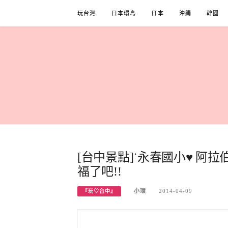
Skip
玩台灣
日本環島
日本
沖繩
韓國
to
content
[台中景點]˙永春國小♥ 
福了吧!!
小環
2014-04-09
『玩♡台中』