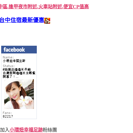
中區,逢甲夜市附近,火車站附近,便宜CP值高
台中住宿最新優惠
加入
小環妞幸福足跡
粉絲團