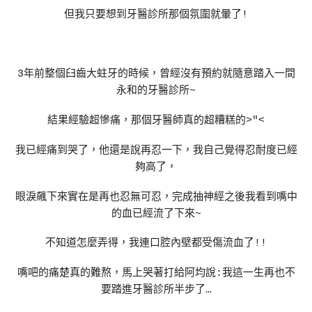
但我只要想到牙醫診所那個氛圍就暈了!
3年前整個臼齒大蛀牙的時候，曾經沒有預約就隨意踏入一間
永和的牙醫診所~
結果經驗超慘痛，那個牙醫師真的超糟糕的>"<
我已經痛到哭了，他還是說再忍一下，我自己覺得忍耐度已經
夠高了，
眼淚飆下來實在是再也忍無可忍，完成抽神經之後我看到嘴中
的血已經流了下來~
不知道怎麼弄得，我連口腔內壁都受傷流血了!!
嘴吧的痛楚真的難熬，馬上哭著打給阿均說:我這一生再也不
要踏進牙醫診所半步了…