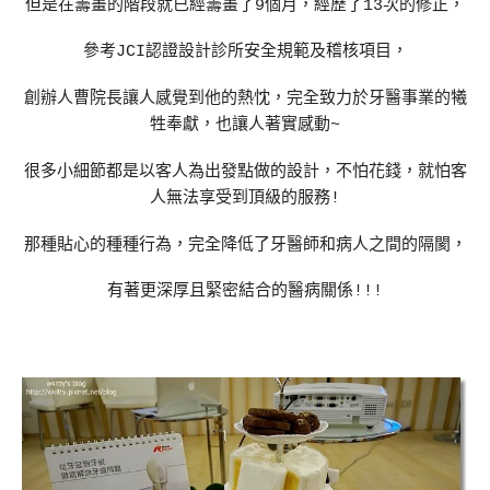
但是在籌畫的階段就已經籌畫了9個月，經歷了13次的修正，
參考JCI認證設計診所安全規範及稽核項目，
創辦人曹院長讓人感覺到他的熱忱，完全致力於牙醫事業的犧
牲奉獻，也讓人著實感動~
很多小細節都是以客人為出發點做的設計，不怕花錢，就怕客
人無法享受到頂級的服務!
那種貼心的種種行為，完全降低了牙醫師和病人之間的隔閡，
有著更深厚且緊密結合的醫病關係!!!