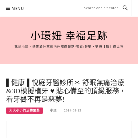
Skip
MENU
to
content
小環妞 幸福足跡
我是小環，熱衷於分享國內外旅遊景點/美食/住宿，夢想【環】遊世界
▌健康 ▌悅庭牙醫診所＊ 舒眠無痛治療
&3D模擬植牙 ♥ 貼心備至的頂級服務，
看牙醫不再是惡夢!
大大小小的活動彙整
小環
2014-08-13