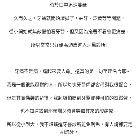
時於口中迅速蔓延~
久而久之，牙齒就開始壞掉了，蛀牙、泛黃等等問題，
從小開始就無敵懼怕看牙醫，但又因為拖著不看會更痛楚，
所以常常只好硬著頭皮進入牙醫診所!
「牙痛不是病，痛起來要人命」還真的是一句至理名言耶~
我是一個很能忍耐的人，所以每次牙醫師都會稱讚我很配合，
但是其實偽裝的背後，我超級怕聽到牙醫那種可怕的電鑽聲，
也不知道鑽到那顆爛牙時會突如其來的酸痛感~~
所以從小到大，我不想踏進牙醫診所能免則免，有人說都要定
期洗牙，