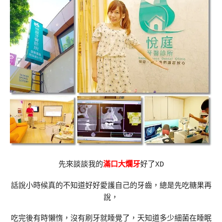
先來談談我的
滿口大爛牙
好了XD
話說小時候真的不知道好好愛護自己的牙齒，總是先吃糖果再
說，
吃完後有時懶惰，沒有刷牙就睡覺了，天知道多少細菌在睡眠