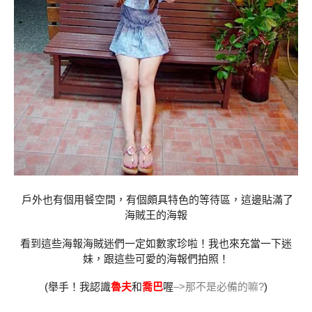
戶外也有個用餐空間，有個頗具特色的等待區，這邊貼滿了
海賊王的海報
看到這些海報海賊迷們一定如數家珍啦！我也來充當一下迷
妹，跟這些可愛的海報們拍照！
(舉手！我認識
魯夫
和
喬巴
喔
–>那不是必備的嘛?
)