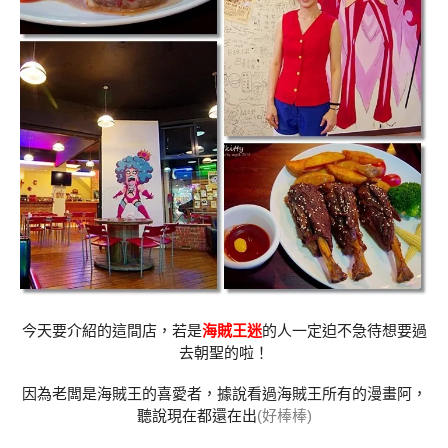
今天要介紹的這間店，若是
海賊王迷
的人一定迫不急待想要過
去朝聖的啦！
因為老闆是海賊王的喜愛者，據說看過海賊王所有的漫畫阿，
聽說現在都還在出
(好棒棒)