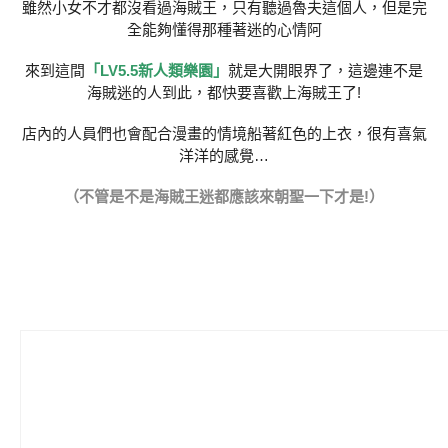
雖然小女不才都沒看過海賊王，只有聽過魯夫這個人，但是完
全能夠懂得那種著迷的心情阿
來到這間
「LV5.5新人類樂園」
就是大開眼界了，這邊連不是
海賊迷的人到此，都快要喜歡上海賊王了!
店內的人員們也會配合漫畫的情境船著紅色的上衣，很有喜氣
洋洋的感覺…
（不管是不是海賊王迷都應該來朝聖一下才是!）