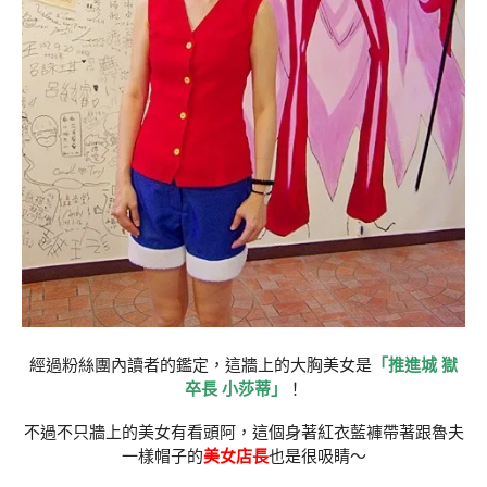
經過粉絲團內讀者的鑑定，這牆上的大胸美女是
「推進城 獄
卒長 小莎蒂」
！
不過不只牆上的美女有看頭阿，這個身著紅衣藍褲帶著跟魯夫
一樣帽子的
美女店長
也是很吸睛～