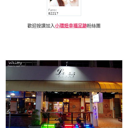
歡迎按讚加入
小環妞幸福足跡
粉絲團