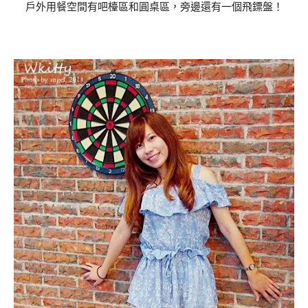
戶外用餐空間有吧檯區和圓桌區，旁邊還有一個飛鏢盤！