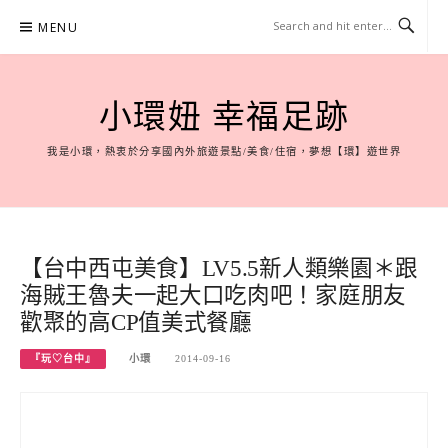
Skip
MENU
to
content
小環妞 幸福足跡
我是小環，熱衷於分享國內外旅遊景點/美食/住宿，夢想【環】遊世界
【台中西屯美食】LV5.5新人類樂園＊跟
海賊王魯夫一起大口吃肉吧！家庭朋友
歡聚的高CP值美式餐廳
『玩♡台中』
小環
2014-09-16