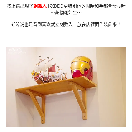
牆上還出現了
鋼鐵人
耶XDDD更特別他的眼睛和手都會發亮喔
～超栩栩如生～
老闆說也是看到喜歡就立刻敗入，放在店裡面作裝飾啦！