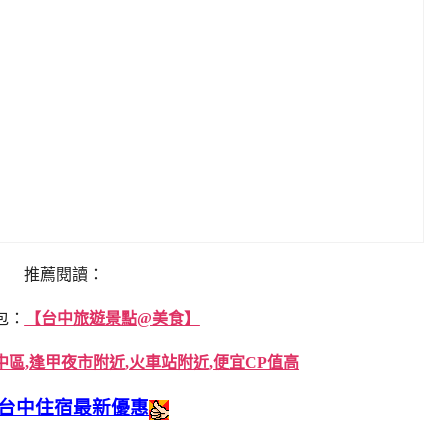
推薦閱讀：
包：
【台中旅遊景點@美食】
中區,逢甲夜市附近,火車站附近,便宜CP值高
台中住宿最新優惠