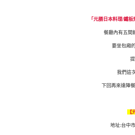
「元膳日本料理/鐵板
餐廳內有五間
要坐包廂的
提
我們這
下回再來達陣餐
【
地址:台中