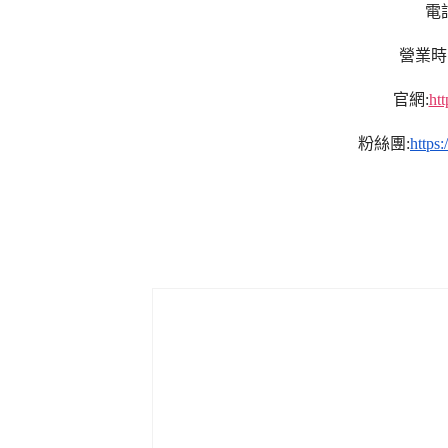
電話
營業時間:1
官網:
ht
粉絲團:
https