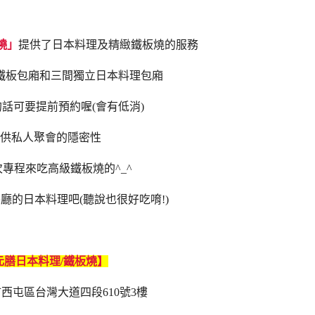
燒」
提供了日本料理及精緻鐵板燒的服務
鐵板包廂和三間獨立日本料理包廂
話可要提前預約喔(會有低消)
供私人聚會的隱密性
次專程
來吃高級鐵板燒的^_^
廳的日本料理吧(聽說也很好吃唷!)
元膳日本料理/鐵板燒】
市西屯區台灣大道四段610號3樓