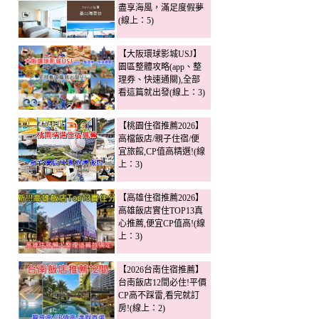
盡享海風，滿足度假夢
(線上：5)
【大阪環球影城USJ】
園區整體攻略(app、整
理券、快速通關),全部
看這篇就出發(線上：3)
【桃園住宿推薦2026】
高檔飯店/親子住宿/便
宜旅館,CP值高精選!(線
上：3)
【高雄住宿推薦2026】
高雄飯店實住TOP13真
心推薦,便宜CP值高!(線
上：3)
【2026台南住宿推薦】
台南飯店12間必住!平價
CP高不踩雷,看完就訂
房!(線上：2)