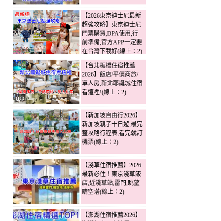
【2026東京迪士尼最新
超強攻略】東京迪士尼
門票購買,DPA使用,行
前準備,官方APP一定要
在台灣下載好(線上：2)
【台北板橋住宿推薦
2026】飯店/平價商旅/
單人房,新北耶誕城住宿
看這裡!(線上：2)
【新加坡自由行2026】
新加坡親子十日遊,最完
整攻略行程表,看完就訂
機票(線上：2)
【淺草住宿推薦】2026
最新必住！東京淺草飯
店,近淺草站,雷門,眺望
晴空塔(線上：2)
【澎湖住宿推薦2026】