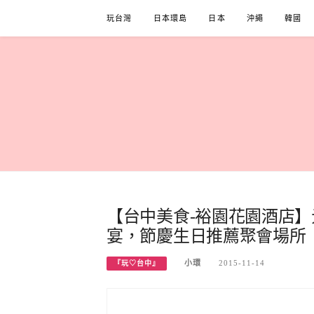
Skip
玩台灣
日本環島
日本
沖繩
韓國
to
content
【台中美食-裕園花園酒店】
宴，節慶生日推薦聚會場所
小環
2015-11-14
『玩♡台中』