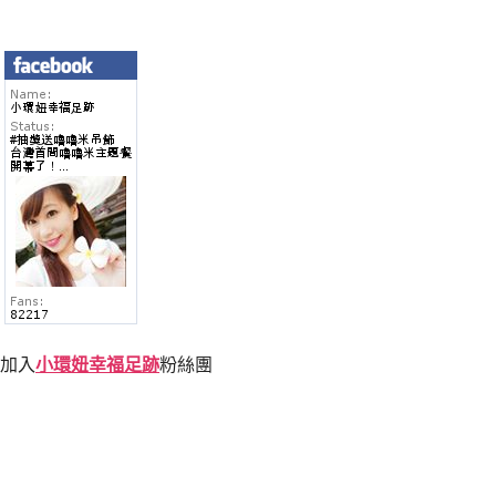
加入
小環妞幸福足跡
粉絲團