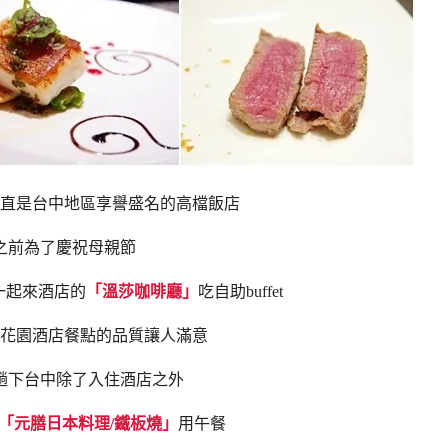
直是台中地區享譽盛名的高檔飯店
之前為了慶祝母親節
一起來酒店的
「溫莎咖啡廳」
吃自助buffet
花園酒店餐點的品質讓人滿意
趟下台中除了入住酒店之外
「元膳日本料理/鐵板燒」
用午餐