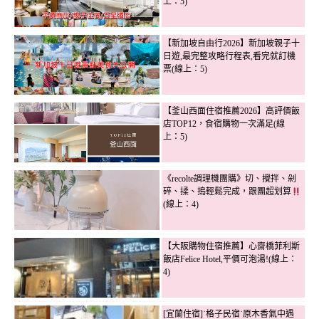
上：5)
【新加坡自由行2026】新加坡親子十
日遊,最完整攻略行程表,看完就訂機
票(線上：5)
【釜山西面住宿推薦2026】高評價飯
店TOP12，食宿購物一次滿足(線
上：5)
《recolte調理機團購》切、攪拌、剁
碎、揉、搗輕鬆完成，跟團超划算
(線上：4)
【大阪購物住宿推薦】心齋橋菲利斯
飯店Felice Hotel,平價可泡湯!(線上：
4)
[宜蘭住宿]˙格子民宿˙原木香氣中遇