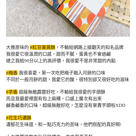
大推原味的
#紅豆蛋黃酥
，不輸給網路上搶翻天的知名品牌
我很愛它很溫潤的口感，甜而不膩，蛋黃也不會過鹹
總之我給90分以上的高評價，我很愛不是非常甜的內餡
#梅香
我很喜愛，第一次吃把梅子融入月餅的口味
不同於一般月餅的甜，我愛它的酸，很特別卻又很好吃的滋味
#芋香
超級無敵霹靂好吃，不輸給我很愛的芋頭酥
而且我最愛裡面有包上麻糬，口感上層次有出來
鹹香鹹香的口味，超級無敵好吃，怎麼沒有單賣芋頭啦XDD
#花生巧濃酥
濃郁花生味道，和一點巧克力的苦味，他們搭配的真好啊!