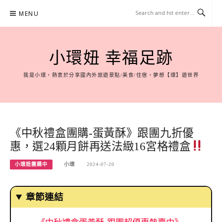
Skip
MENU
to
content
小環妞 幸福足跡
我是小環，熱衷於分享國內外旅遊景點/美食/住宿，夢想【環】遊世界
《中秋禮盒團購-蛋黃酥》跟團九折優
惠，選24顆月餅再送法緻16宮格禮盒
小環妞團購中
小環
2024-07-20
章節連結