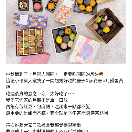
中秋節到了，月圓人團圓，一定要吃圓圓的月餅
這邊小環幫大家找了一間超級好吃的冊子X麥麥冊 #月餅蛋黃
酥!
吃過後真的念念不忘，太好吃了~~~
我愛它們家的月餅不是單一口味
內餡有包紅豆、包麻糬，吃起來一點都不膩
最重要的是甜而不膩，完全就是下午茶
最佳茶點阿
這次推薦大家三款禮盒我都覺得很精緻
收到的人一定會對送禮的人心存感激的阿!!