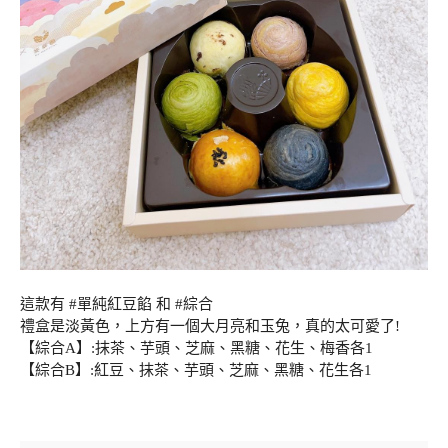
這款有 #單純紅豆餡 和 #綜合
禮盒是淡黃色，上方有一個大月亮和玉兔，真的太可愛了!
【綜合A】:抹茶、芋頭、芝麻、黑糖、花生、梅香各1
【綜合B】:紅豆、抹茶、芋頭、芝麻、黑糖、花生各1