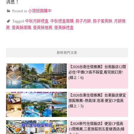
消息！
Posted in
小環妞團購中
Tagged
中秋月餅禮盒
,
中秋禮盒團購
,
冊子月餅
,
冊子蛋黃酥
,
月餅推
薦
,
蛋黃酥團購
,
蛋黃酥推薦
,
蛋黃酥禮盒
即時熱門文章
【2026台南住宿推薦】台南飯店12間
必住!平價CP高不踩雷,看完就訂房!
(線上：6)
【2026台東住宿推薦】台東飯店便宜
旅館推薦~熱氣球.泡湯.便宜CP值高
(線上：5)
【2026新竹住宿飯店】便宜CP值高
11間推薦,三星旅館到五星級酒店(線