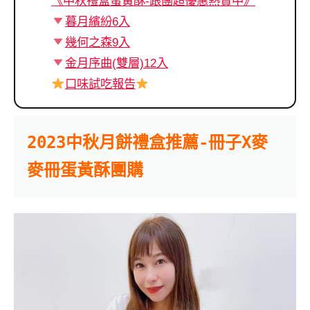
《中秋禮盒蛋黃酥-跟團超優惠熱賣中》
暮月繽紛6入
幾何之森9入
金月序曲(雙層)12入
口味試吃報告
2023中秋月餅禮盒推薦-冊子X麥
麥冊蛋黃酥團購