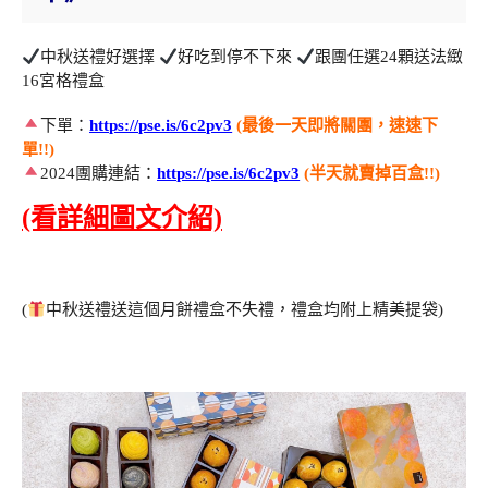
中秋送禮好選擇
好吃到停不下來
跟團任選24顆送法緻
16宮格禮盒
下單：
https://pse.is/6c2pv3
(最後一天即將關團，速速下
單!!)
2024團購連結：
https://pse.is/6c2pv3
(半天就賣掉百盒!!)
(看詳細圖文介紹)
(
中秋送禮送這個月餅禮盒不失禮，禮盒均附上精美提袋)