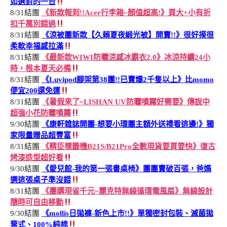
如選對的一台
8/31結團
《新款報到!!Acer行李箱~顏值超高!》買大+小有折
扣千萬別錯過
8/31結團
《涼被團新款【久賴夏夜緞光被】開賣!!》很好摸很
柔軟幸福感拉滿
8/31結團
《最新款WIWI防曬涼感冰霸衣2.0》冰涼持續24小
時，根本夏天必備
8/31結團
《Luvipod腳架第38團!!已賣爆2千隻以上》比momo
便宜200還免運
8/31結團
《暑假來了~LISHAN UV防曬噴霧好需要》傳說中
超強小花防曬噴霧
9/30結團
《康軒雜誌開團-想要小環團主額外送禮看這邊!》獨
家限量贈品超豐富
8/31結團
《精臣標籤機B21S/B21Pro全數現貨要買要快》復古
烤漆造型超好看
9/30結團
《愛兒館-我的第一張書桌椅》團團賣破百張，爸媽
選這張桌子準沒錯
8/31結團
《團購現省千元~麗克特無線循環電風扇》無線設計
隨時可自由移動
9/30結團
《mollis日拋褲-新色上市!!》單獨密封包裝、滅菌拋
棄式、100%純棉