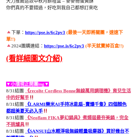
大力推薦這款中秋月餅禮盒 – 麥麥冊蛋黃酥
你們真的不要錯過，好吃到我自己都想訂來吃
下單：
https://pse.is/6c2pv3
(最後一天即將關團，速速下
單!!)
2024團購連結：
https://pse.is/6c2pv3
(半天就賣掉百盒!!)
(看詳細圖文介紹)
▼小環現正開團ing▼
8/31結團
《recolte Cordless Bonne無線萬用調理機》育兒生活
中的好幫手
8/31結團
《LARMI樂米AI手持冰能扇~賣爆千隻》四個顏色
都超美夏天必入手
8/31結團
《Neoflam FIKA夢幻鍋具》煮婦屆最夯美鍋，完全
不挑爐具
8/31結團
《SANSUI山水輕淨吸無線輕量吸塵器》買好幾台不