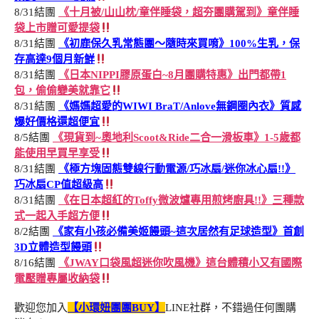
8/31結團
《十月被/山山枕/童伴睡袋，超夯團購駕到》童伴睡
袋上市贈可愛提袋
8/31結團
《初鹿保久乳常態團～隨時來買唷》100%生乳，保
存高達9個月新鮮
8/31結團
《日本NIPPI膠原蛋白~8月團購特惠》出門都帶1
包，偷偷變美就靠它
8/31結團
《媽媽超愛的WIWI BraT/Anlove無鋼圈內衣》質感
爆好價格還超便宜
8/5結團
《現貨到~奧地利Scoot&Ride二合一滑板車》1-5歲都
能使用早買早享受
8/31結團
《極方塊固態雙線行動電源/巧冰扇/迷你冰心扇!!》
巧冰扇CP值超級高
8/31結團
《在日本超紅的Toffy微波爐專用煎烤廚具!!》三種款
式一起入手超方便
8/2結團
《家有小孩必備美姬饅頭~這次居然有足球造型》首創
3D立體造型饅頭
8/16結團
《JWAY口袋風超迷你吹風機》這台體積小又有國際
電壓贈專屬收納袋
歡迎您加入
【小環妞團團BUY】
LINE社群，不錯過任何團購