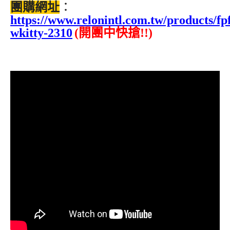
團購網址
：
https://www.relonintl.com.tw/products/fp
wkitty-2310
(開團中快搶!!)