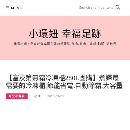
Skip
MENU
to
content
小環妞 幸福足跡
我是小環，熱衷於分享國內外旅遊景點/美食/住宿，夢想【環】遊世界
【富及第無霜冷凍櫃280L團購】煮婦最
需要的冷凍櫃,節能省電.自動除霜.大容量
育兒小幫手
小環
2023-09-23