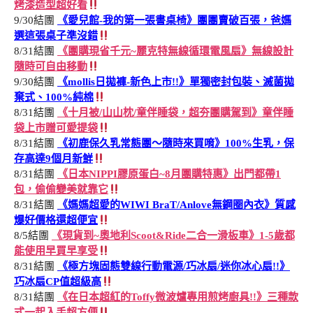
烤漆造型超好看
9/30結團
《愛兒館-我的第一張書桌椅》團團賣破百張，爸媽
選這張桌子準沒錯
8/31結團
《團購現省千元~麗克特無線循環電風扇》無線設計
隨時可自由移動
9/30結團
《mollis日拋褲-新色上市!!》單獨密封包裝、滅菌拋
棄式、100%純棉
8/31結團
《十月被/山山枕/童伴睡袋，超夯團購駕到》童伴睡
袋上市贈可愛提袋
8/31結團
《初鹿保久乳常態團～隨時來買唷》100%生乳，保
存高達9個月新鮮
8/31結團
《日本NIPPI膠原蛋白~8月團購特惠》出門都帶1
包，偷偷變美就靠它
8/31結團
《媽媽超愛的WIWI BraT/Anlove無鋼圈內衣》質感
爆好價格還超便宜
8/5結團
《現貨到~奧地利Scoot&Ride二合一滑板車》1-5歲都
能使用早買早享受
8/31結團
《極方塊固態雙線行動電源/巧冰扇/迷你冰心扇!!》
巧冰扇CP值超級高
8/31結團
《在日本超紅的Toffy微波爐專用煎烤廚具!!》三種款
式一起入手超方便