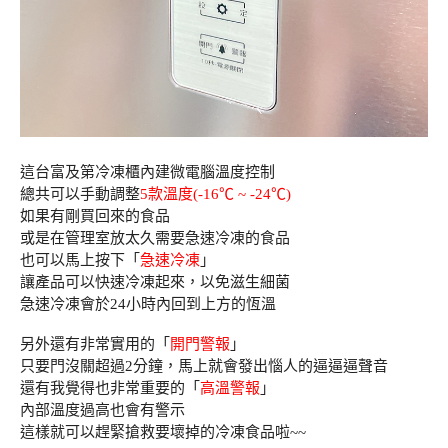
這台富及第冷凍櫃內建微電腦溫度控制
總共可以手動調整
5款溫度(-16℃ ~ -24℃)
如果有剛買回來的食品
或是在管理室放太久需要急速冷凍的食品
也可以馬上按下「
急速冷凍
」
讓產品可以快速冷凍起來，以免滋生細菌
急速冷凍會於24小時內回到上方的恆溫
另外還有非常實用的「
開門警報
」
只要門沒關超過2分鐘，馬上就會發出惱人的逼逼逼聲音
還有我覺得也非常重要的「
高溫警報
」
內部溫度過高也會有警示
這樣就可以趕緊搶救要壞掉的冷凍食品啦~~