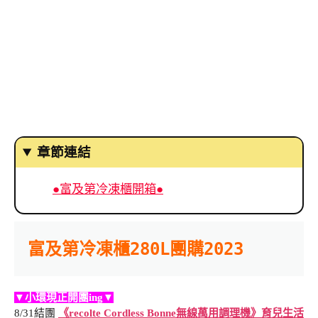
章節連結
●富及第冷凍櫃開箱●
富及第冷凍櫃280L團購2023
▼小環現正開團ing▼
8/31結團
《recolte Cordless Bonne無線萬用調理機》育兒生活