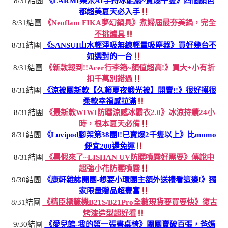
8/31結團
《LARMI樂米AI手持冰能扇~賣爆千隻》四個顏色
都超美夏天必入手
8/31結團
《Neoflam FIKA夢幻鍋具》煮婦屆最夯美鍋，完全
不挑爐具
8/31結團
《SANSUI山水輕淨吸無線輕量吸塵器》買好幾台不
如選對的一台
8/31結團
《新款報到!!Acer行李箱~顏值超高!》買大+小有折
扣千萬別錯過
8/31結團
《涼被團新款【久賴夏夜緞光被】開賣!!》很好摸很
柔軟幸福感拉滿
8/31結團
《最新款WIWI防曬涼感冰霸衣2.0》冰涼持續24小
時，根本夏天必備
8/31結團
《Luvipod腳架第38團!!已賣爆2千隻以上》比momo
便宜200還免運
8/31結團
《暑假來了~LISHAN UV防曬噴霧好需要》傳說中
超強小花防曬噴霧
9/30結團
《康軒雜誌開團-想要小環團主額外送禮看這邊!》獨
家限量贈品超豐富
8/31結團
《精臣標籤機B21S/B21Pro全數現貨要買要快》復古
烤漆造型超好看
9/30結團
《愛兒館-我的第一張書桌椅》團團賣破百張，爸媽