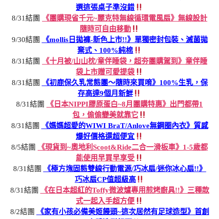
選這張桌子準沒錯
8/31結團
《團購現省千元~麗克特無線循環電風扇》無線設計
隨時可自由移動
9/30結團
《mollis日拋褲-新色上市!!》單獨密封包裝、滅菌拋
棄式、100%純棉
8/31結團
《十月被/山山枕/童伴睡袋，超夯團購駕到》童伴睡
袋上市贈可愛提袋
8/31結團
《初鹿保久乳常態團～隨時來買唷》100%生乳，保
存高達9個月新鮮
8/31結團
《日本NIPPI膠原蛋白~8月團購特惠》出門都帶1
包，偷偷變美就靠它
8/31結團
《媽媽超愛的WIWI BraT/Anlove無鋼圈內衣》質感
爆好價格還超便宜
8/5結團
《現貨到~奧地利Scoot&Ride二合一滑板車》1-5歲都
能使用早買早享受
8/31結團
《極方塊固態雙線行動電源/巧冰扇/迷你冰心扇!!》
巧冰扇CP值超級高
8/31結團
《在日本超紅的Toffy微波爐專用煎烤廚具!!》三種款
式一起入手超方便
8/2結團
《家有小孩必備美姬饅頭~這次居然有足球造型》首創