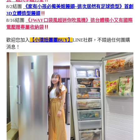
8/2結團
《家有小孩必備美姬饅頭~這次居然有足球造型》首創
3D立體造型饅頭
8/16結團
《JWAY口袋風超迷你吹風機》這台體積小又有國際
電壓贈專屬收納袋
歡迎您加入
【小環妞團團BUY】
LINE社群，不錯過任何團購
消息！