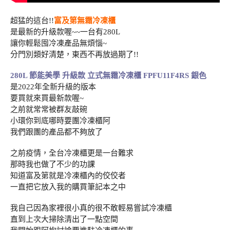
超猛的這台!!
富及第無霜冷凍櫃
是最新的升級款喔~~一台有280L
讓你輕鬆囤冷凍產品無煩惱~
分門別類好清楚，東西不再放過期了!!
280L 節能美學 升級款 立式無霜冷凍櫃 FPFU11F4RS 銀色
是2022年全新升級的版本
要買就來買最新款喔~
之前就常常被群友敲碗
小環你到底哪時要團冷凍櫃阿
我們跟團的產品都不夠放了
之前疫情，全台冷凍櫃更是一台難求
那時我也做了不少的功課
知道富及第就是冷凍櫃內的佼佼者
一直把它放入我的購買筆記本之中
我自己因為家裡很小真的很不敢輕易嘗試冷凍櫃
直到上次大掃除清出了一點空間