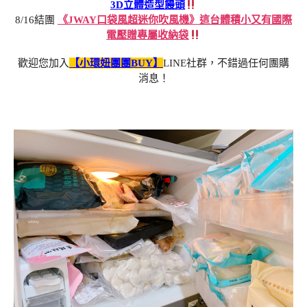
3D立體造型饅頭
8/16結團
《JWAY口袋風超迷你吹風機》這台體積小又有國際
電壓贈專屬收納袋
歡迎您加入
【小環妞團團BUY】
LINE社群，不錯過任何團購
消息！