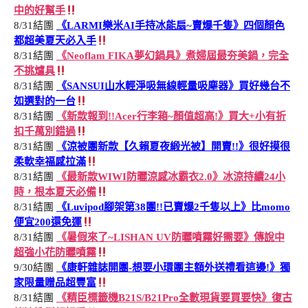
中的好幫手
8/31結團
《LARMI樂米AI手持冰能扇~賣爆千隻》四個顏色
都超美夏天必入手
8/31結團
《Neoflam FIKA夢幻鍋具》煮婦屆最夯美鍋，完全
不挑爐具
8/31結團
《SANSUI山水輕淨吸無線輕量吸塵器》買好幾台不
如選對的一台
8/31結團
《新款報到!!Acer行李箱~顏值超高!》買大+小有折
扣千萬別錯過
8/31結團
《涼被團新款【久賴夏夜緞光被】開賣!!》很好摸很
柔軟幸福感拉滿
8/31結團
《最新款WIWI防曬涼感冰霸衣2.0》冰涼持續24小
時，根本夏天必備
8/31結團
《Luvipod腳架第38團!!已賣爆2千隻以上》比momo
便宜200還免運
8/31結團
《暑假來了~LISHAN UV防曬噴霧好需要》傳說中
超強小花防曬噴霧
9/30結團
《康軒雜誌開團-想要小環團主額外送禮看這邊!》獨
家限量贈品超豐富
8/31結團
《精臣標籤機B21S/B21Pro全數現貨要買要快》復古