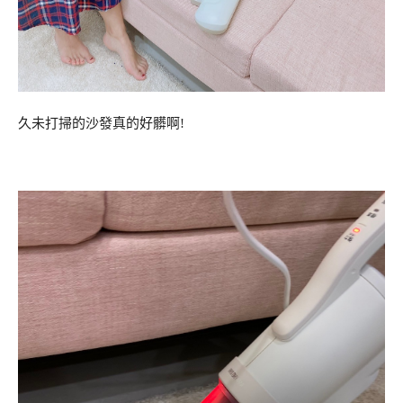
久未打掃的沙發真的好髒啊!