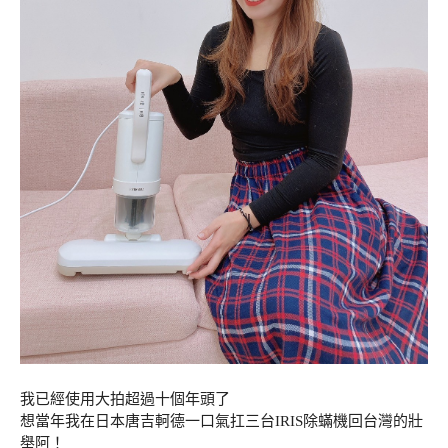
我已經使用大拍超過十個年頭了
想當年我在日本唐吉軻德一口氣扛三台IRIS除蟎機回台灣的壯
舉阿！