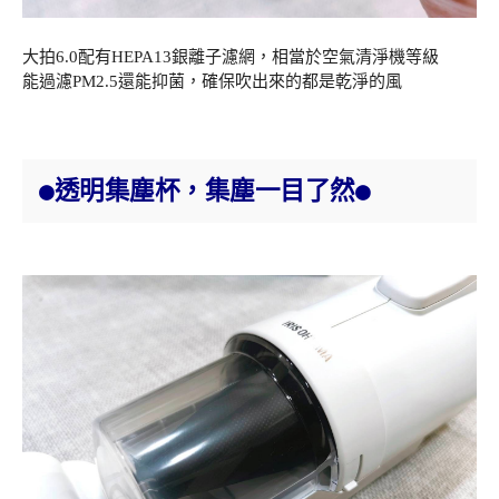
大拍6.0配有HEPA13銀離子濾網，相當於空氣清淨機等級
能過濾PM2.5還能抑菌，確保吹出來的都是乾淨的風
●透明集塵杯，集塵一目了然●