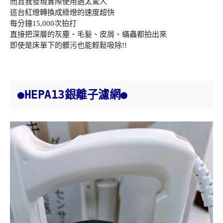
而且我發現實際使用過太驚人
這台紅燈轉換成綠燈的速度超快
每分鐘15,000次拍打
直接把深層的灰塵、毛髮、皮屑、蟎蟲都拍出來
即使是床單下的髒污也能輕鬆吸除!!
●HEPA13銀離子濾網●