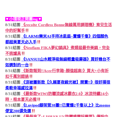
▼小環現正開團ing▼
8/31結團
《recolte Cordless Bonne無線萬用調理機》育兒生活
中的好幫手
8/31結團
《LARMI樂米AI手持冰能扇~賣爆千隻》四個顏色
都超美夏天必入手
8/31結團
《Neoflam FIKA夢幻鍋具》煮婦屆最夯美鍋，完全
不挑爐具
8/31結團
《SANSUI山水輕淨吸無線輕量吸塵器》買好幾台不
如選對的一台
8/31結團
《新款報到!!Acer行李箱~顏值超高!》買大+小有折
扣千萬別錯過
8/31結團
《涼被團新款【久賴夏夜緞光被】開賣!!》很好摸很
柔軟幸福感拉滿
8/31結團
《最新款WIWI防曬涼感冰霸衣2.0》冰涼持續24小
時，根本夏天必備
8/31結團
《Luvipod腳架第38團!!已賣爆2千隻以上》比momo
便宜200還免運
8/31結團
《暑假來了~LISHAN UV防曬噴霧好需要》傳說中