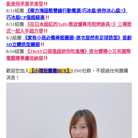
能使用早買早享受
8/31結團
《極方塊固態雙線行動電源/巧冰扇/迷你冰心扇!!》
巧冰扇CP值超級高
8/31結團
《在日本超紅的Toffy微波爐專用煎烤廚具!!》三種款
式一起入手超方便
8/2結團
《家有小孩必備美姬饅頭~這次居然有足球造型》首創
3D立體造型饅頭
8/16結團
《JWAY口袋風超迷你吹風機》這台體積小又有國際
電壓贈專屬收納袋
歡迎您加入
【小環妞團團BUY】
LINE社群，不錯過任何團購
消息！