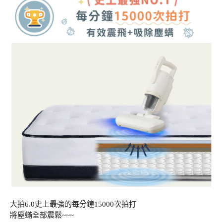
大拍6.0史上最強的每分鐘15000次拍打
將塵蟎全部震鬆~~~