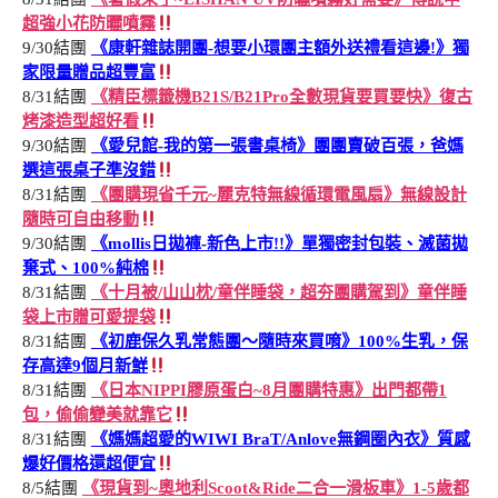
超強小花防曬噴霧
9/30結團
《康軒雜誌開團-想要小環團主額外送禮看這邊!》獨
家限量贈品超豐富
8/31結團
《精臣標籤機B21S/B21Pro全數現貨要買要快》復古
烤漆造型超好看
9/30結團
《愛兒館-我的第一張書桌椅》團團賣破百張，爸媽
選這張桌子準沒錯
8/31結團
《團購現省千元~麗克特無線循環電風扇》無線設計
隨時可自由移動
9/30結團
《mollis日拋褲-新色上市!!》單獨密封包裝、滅菌拋
棄式、100%純棉
8/31結團
《十月被/山山枕/童伴睡袋，超夯團購駕到》童伴睡
袋上市贈可愛提袋
8/31結團
《初鹿保久乳常態團～隨時來買唷》100%生乳，保
存高達9個月新鮮
8/31結團
《日本NIPPI膠原蛋白~8月團購特惠》出門都帶1
包，偷偷變美就靠它
8/31結團
《媽媽超愛的WIWI BraT/Anlove無鋼圈內衣》質感
爆好價格還超便宜
8/5結團
《現貨到~奧地利Scoot&Ride二合一滑板車》1-5歲都