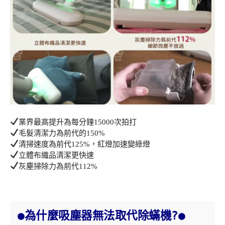
業界最高提升為每分鐘15000次拍打
毛髮清潔力為前代的150%
清掃速度為前代125%，紅燈加速變綠燈
立體布織品清潔更快速
灰塵掃除力為前代112%
●為什麼吸塵器無法取代除蟎機?●