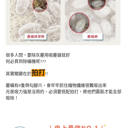
很多人問，要除灰塵用吸塵器就好
何必買到除蟎機呢???
拍打
其實關鍵在於
!!
塵蟎有8隻倒勾腳爪，會牢牢抓住織物纖維很難吸出來
光是吸力強是沒用的，必須要搭配拍打，將他們震鬆才能全部
吸除！