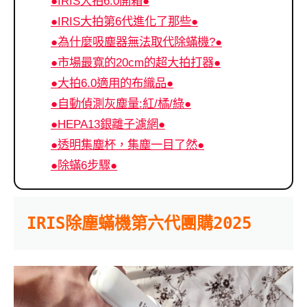
●IRIS大拍6.0開箱●
●IRIS大拍第6代進化了那些●
●為什麼吸塵器無法取代除蟎機?●
●市場最寬的20cm的超大拍打器●
●大拍6.0適用的布織品●
●自動偵測灰塵量:紅/橘/綠●
●HEPA13銀離子濾網●
●透明集塵杯，集塵一目了然●
●除蟎6步驟●
IRIS除塵蟎機第六代團購2025