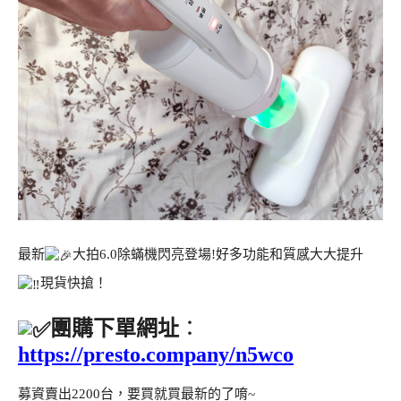
最新
大拍6.0除蟎機閃亮登場!好多功能和質感大大提升
現貨快搶！
團購下單網址
：
https://presto.company/n5wco
募資賣出2200台，要買就買最新的了唷~