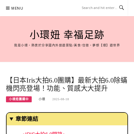
Skip
MENU
to
content
小環妞 幸福足跡
我是小環，熱衷於分享國內外旅遊景點/美食/住宿，夢想【環】遊世界
【日本Iris大拍6.0團購】最新大拍6.0除蟎
機閃亮登場！功能、質感大大提升
小環妞團購中
小環
2025-08-18
章節連結