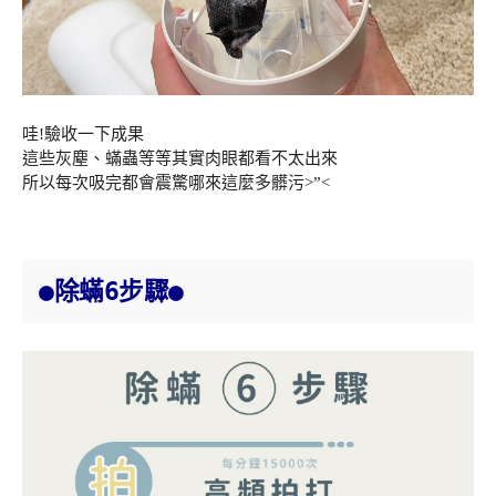
哇!驗收一下成果
這些灰塵、蟎蟲等等其實肉眼都看不太出來
所以每次吸完都會震驚哪來這麼多髒污>”<
●除蟎6步驟●