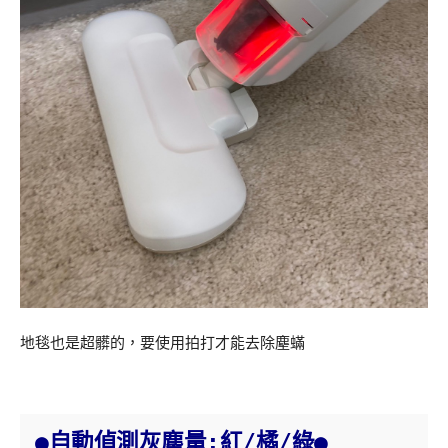
地毯也是超髒的，要使用拍打才能去除塵蟎
●自動偵測灰塵量:紅/橘/綠●