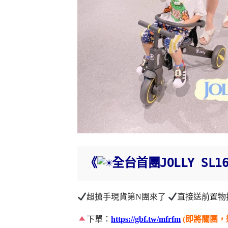
《
全台首團JOLLY SL
超搶手現貨第N團來了
直接送前置物
下單：
https://gbf.tw/mfrfm
(即將關團，速