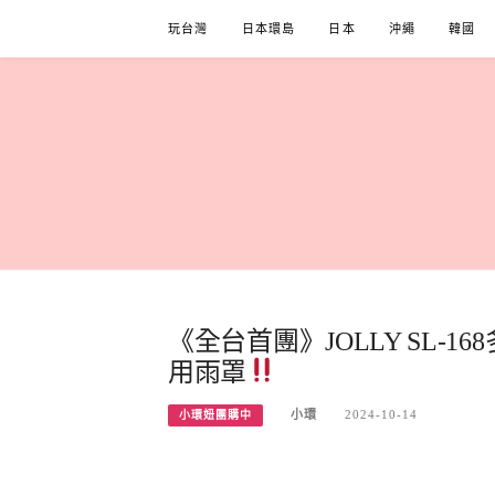
Skip
玩台灣
日本環島
日本
沖繩
韓國
to
content
《全台首團》JOLLY SL-
用雨罩
小環
2024-10-14
小環妞團購中