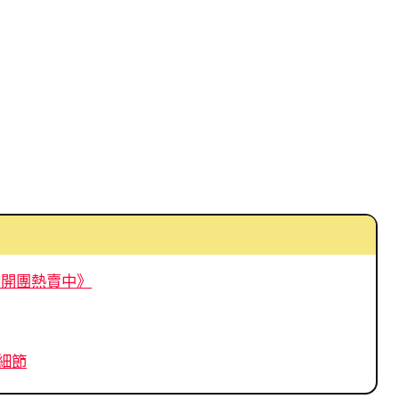
車 開團熱賣中》
小細節