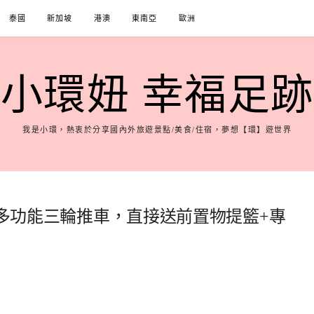
泰國
新加坡
港澳
東南亞
歐洲
小環妞 幸福足跡
我是小環，熱衷於分享國內外旅遊景點/美食/住宿，夢想【環】遊世界
168多功能三輪推車，直接送前置物提籃+專