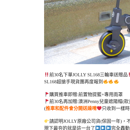
前30名下單JOLLY SL168三輪車送贈品
SL168超搶手現貨團再度報到
購買推車即贈:前置物提籃+專用雨罩
前30名再加贈:澳洲Penny兒童遮陽帽(款
(
推車和配件會分開送達唷
只收到一樣時
請認明JOLLY原廠公司貨(保固一年)
現下最夯的就是這一台了
完全轟動!