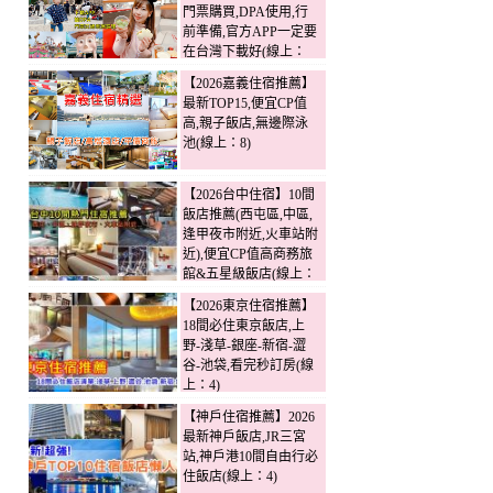
門票購買,DPA使用,行
前準備,官方APP一定要
在台灣下載好(線上：
15)
【2026嘉義住宿推薦】
最新TOP15,便宜CP值
高,親子飯店,無邊際泳
池(線上：8)
【2026台中住宿】10間
飯店推薦(西屯區,中區,
逢甲夜市附近,火車站附
近),便宜CP值高商務旅
館&五星級飯店(線上：
4)
【2026東京住宿推薦】
18間必住東京飯店,上
野-淺草-銀座-新宿-澀
谷-池袋,看完秒訂房(線
上：4)
【神戶住宿推薦】2026
最新神戶飯店,JR三宮
站,神戶港10間自由行必
住飯店(線上：4)