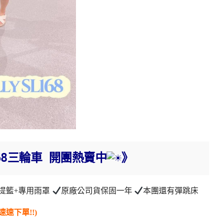
168三輪車 開團熱賣中
》
提籃+專用雨罩
原廠公司貨保固一年
本團還有彈跳床
速下單!!)