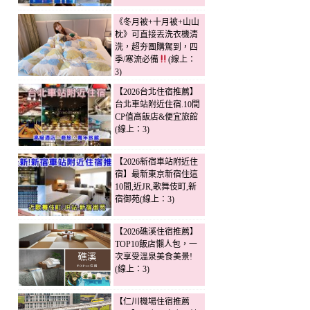
《冬月被+十月被+山山
枕》可直接丟洗衣機清
洗，超夯團購駕到，四
季/寒流必備
(線上：
3)
【2026台北住宿推薦】
台北車站附近住宿.10間
CP值高飯店&便宜旅館
(線上：3)
【2026新宿車站附近住
宿】最新東京新宿住這
10間,近JR,歌舞伎町,新
宿御苑(線上：3)
【2026礁溪住宿推薦】
TOP10飯店懶人包，一
次享受溫泉美食美景!
(線上：3)
【仁川機場住宿推薦