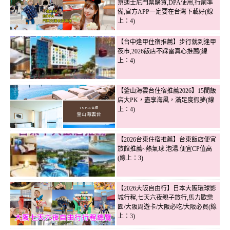
京迪士尼門票購買,DPA使用,行前準
備,官方APP一定要在台灣下載好(線
上：4)
【台中逢甲住宿推薦】步行就到逢甲
夜市,2026飯店不踩雷真心推薦(線
上：4)
【釜山海雲台住宿推薦2026】15間飯
店大PK，盡享海風，滿足度假夢(線
上：4)
【2026台東住宿推薦】台東飯店便宜
旅館推薦~熱氣球.泡湯.便宜CP值高
(線上：3)
【2026大阪自由行】日本大阪環球影
城行程,七天六夜親子旅行,馬力歐樂
園/大阪周遊卡/大阪必吃/大阪必買(線
上：3)