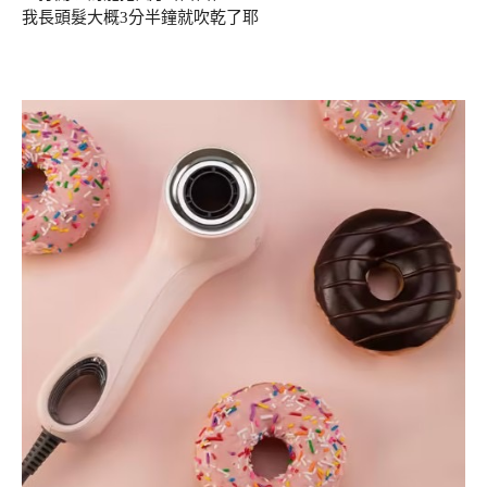
我長頭髮大概3分半鐘就吹乾了耶