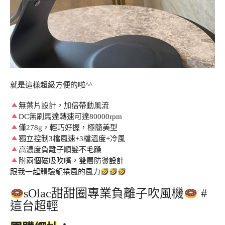
就是這樣超級方便的啦^^
無葉片設計，加倍帶動風流
DC無刷馬達轉速可達80000rpm
僅278g，輕巧好握，極簡美型
獨立控制3檔風速+3檔溫度+冷風
高濃度負離子順髮不毛躁
附兩個磁吸吹嘴，雙層防燙設計
跟我一起體驗龍捲風的風力
sOlac甜甜圈專業負離子吹風機
#
這台超輕