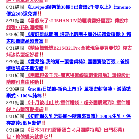
時，根本夏天必備
8/31結團
《Luvipod腳架第38團!!已賣爆2千隻以上》比momo
便宜200還免運
8/31結團
《暑假來了~LISHAN UV防曬噴霧好需要》傳說中
超強小花防曬噴霧
9/30結團
《康軒雜誌開團-想要小環團主額外送禮看這邊!》獨
家限量贈品超豐富
8/31結團
《精臣標籤機B21S/B21Pro全數現貨要買要快》復古
烤漆造型超好看
9/30結團
《愛兒館-我的第一張書桌椅》團團賣破百張，爸媽
選這張桌子準沒錯
8/31結團
《團購現省千元~麗克特無線循環電風扇》無線設計
隨時可自由移動
9/30結團
《mollis日拋褲-新色上市!!》單獨密封包裝、滅菌拋
棄式、100%純棉
8/31結團
《十月被/山山枕/童伴睡袋，超夯團購駕到》童伴睡
袋上市贈可愛提袋
8/31結團
《初鹿保久乳常態團～隨時來買唷》100%生乳，保
存高達9個月新鮮
8/31結團
《日本NIPPI膠原蛋白~8月團購特惠》出門都帶1
包，偷偷變美就靠它