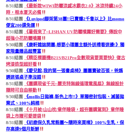
8/31結團
《最新款WIWI防曬涼感冰霸衣2.0》冰涼持續24小
時，根本夏天必備
8/31結團
《Luvipod腳架第38團!!已賣爆2千隻以上》比momo
便宜200還免運
8/31結團
《暑假來了~LISHAN UV防曬噴霧好需要》傳說中
超強小花防曬噴霧
9/30結團
《康軒雜誌開團-想要小環團主額外送禮看這邊!》獨
家限量贈品超豐富
8/31結團
《精臣標籤機B21S/B21Pro全數現貨要買要快》復古
烤漆造型超好看
9/30結團
《愛兒館-我的第一張書桌椅》團團賣破百張，爸媽
選這張桌子準沒錯
8/31結團
《團購現省千元~麗克特無線循環電風扇》無線設計
隨時可自由移動
9/30結團
《mollis日拋褲-新色上市!!》單獨密封包裝、滅菌拋
棄式、100%純棉
8/31結團
《十月被/山山枕/童伴睡袋，超夯團購駕到》童伴睡
袋上市贈可愛提袋
8/31結團
《初鹿保久乳常態團～隨時來買唷》100%生乳，保
存高達9個月新鮮