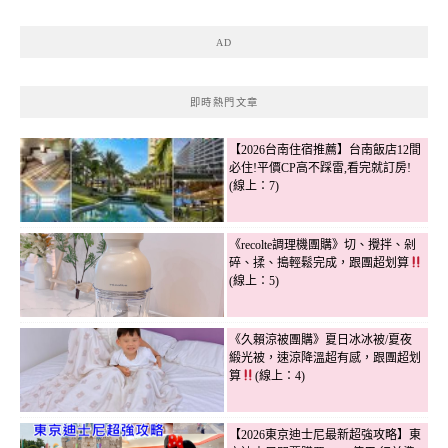
AD
即時熱門文章
【2026台南住宿推薦】台南飯店12間
必住!平價CP高不踩雷,看完就訂房!
(線上：7)
《recolte調理機團購》切、攪拌、剁
碎、揉、搗輕鬆完成，跟團超划算
(線上：5)
《久賴涼被團購》夏日冰冰被/夏夜
緞光被，速涼降溫超有感，跟團超划
算
(線上：4)
【2026東京迪士尼最新超強攻略】東