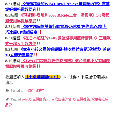
8/31結團
《媽媽超愛的WIWI BraT/Anlove無鋼圈內衣》質感
爆好價格還超便宜
8/5結團
《現貨到~奧地利Scoot&Ride二合一滑板車》1-5歲都
能使用早買早享受
8/31結團
《極方塊固態雙線行動電源/巧冰扇/迷你冰心扇!!》
巧冰扇CP值超級高
8/31結團
《在日本超紅的Toffy微波爐專用煎烤廚具!!》三種款
式一起入手超方便
8/2結團
《家有小孩必備美姬饅頭~這次居然有足球造型》首創
3D立體造型饅頭
8/16結團
《JWAY口袋風超迷你吹風機》這台體積小又有國際
電壓贈專屬收納袋
歡迎您加入
【小環妞團團BUY】
LINE社群，不錯過任何團購
消息！
Posted in
小環妞團購中
Tagged
solac吹風機團購
,
solac吹風機評價
,
吹風機推薦
,
吹風機推薦
品牌