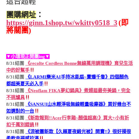
這台超輕
團購網址
：
https://ginn.1shop.tw/wkitty0518_3
(即
將關團)
▼小環現正開團ing▼
8/31結團
《recolte Cordless Bonne無線萬用調理機》育兒生活
中的好幫手
8/31結團
《LARMI樂米AI手持冰能扇~賣爆千隻》四個顏色
都超美夏天必入手
8/31結團
《Neoflam FIKA夢幻鍋具》煮婦屆最夯美鍋，完全
不挑爐具
8/31結團
《SANSUI山水輕淨吸無線輕量吸塵器》買好幾台不
如選對的一台
8/31結團
《新款報到!!Acer行李箱~顏值超高!》買大+小有折
扣千萬別錯過
8/31結團
《涼被團新款【久賴夏夜緞光被】開賣!!》很好摸很
柔軟幸福感拉滿