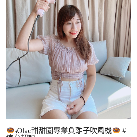
sOlac甜甜圈專業負離子吹風機
#