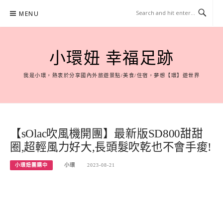
Skip
MENU
to
content
小環妞 幸福足跡
我是小環，熱衷於分享國內外旅遊景點/美食/住宿，夢想【環】遊世界
【sOlac吹風機開團】最新版SD800甜甜
圈,超輕風力好大,長頭髮吹乾也不會手痠!
小環妞團購中
小環
2023-08-21