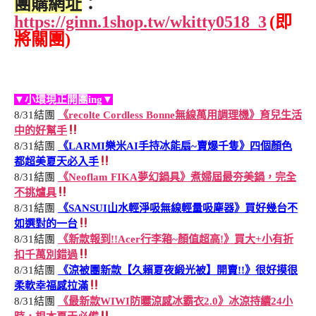
團購網址
：
https://ginn.1shop.tw/wkitty0518_3
(即
將關團)
▼小環現正開團ing▼
8/31結團
《recolte Cordless Bonne無線萬用調理機》育兒生活
中的好幫手
8/31結團
《LARMI樂米AI手持冰能扇~賣爆千隻》四個顏色
都超美夏天必入手
8/31結團
《Neoflam FIKA夢幻鍋具》煮婦屆最夯美鍋，完全
不挑爐具
8/31結團
《SANSUI山水輕淨吸無線輕量吸塵器》買好幾台不
如選對的一台
8/31結團
《新款報到!!Acer行李箱~顏值超高!》買大+小有折
扣千萬別錯過
8/31結團
《涼被團新款【久賴夏夜緞光被】開賣!!》很好摸很
柔軟幸福感拉滿
8/31結團
《最新款WIWI防曬涼感冰霸衣2.0》冰涼持續24小