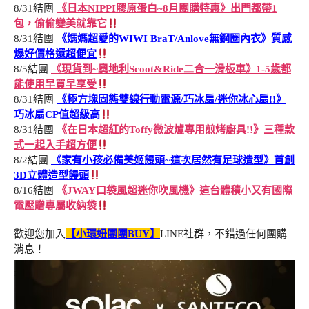
8/31結團
《日本NIPPI膠原蛋白~8月團購特惠》出門都帶1
包，偷偷變美就靠它
8/31結團
《媽媽超愛的WIWI BraT/Anlove無鋼圈內衣》質感
爆好價格還超便宜
8/5結團
《現貨到~奧地利Scoot&Ride二合一滑板車》1-5歲都
能使用早買早享受
8/31結團
《極方塊固態雙線行動電源/巧冰扇/迷你冰心扇!!》
巧冰扇CP值超級高
8/31結團
《在日本超紅的Toffy微波爐專用煎烤廚具!!》三種款
式一起入手超方便
8/2結團
《家有小孩必備美姬饅頭~這次居然有足球造型》首創
3D立體造型饅頭
8/16結團
《JWAY口袋風超迷你吹風機》這台體積小又有國際
電壓贈專屬收納袋
歡迎您加入
【小環妞團團BUY】
LINE社群，不錯過任何團購
消息！