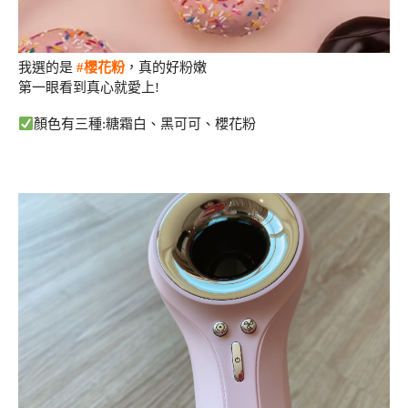
我選的是
#櫻花粉
，真的好粉嫩
第一眼看到真心就愛上!
顏色有三種:糖霜白、黑可可、櫻花粉