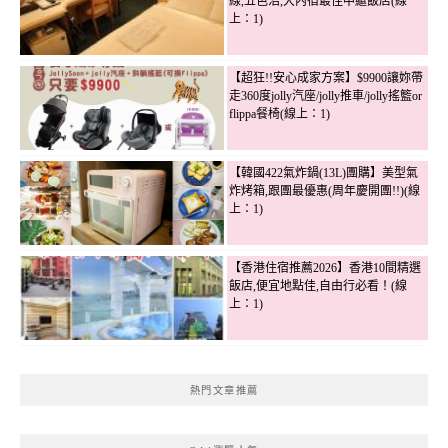
線,五色沼,大內宿最佳中繼飯店(線
上：1)
【超狂!!安心成家方案】$9900讓妳帶
走360度jolly汽座/jolly推車/jolly搖籃or
flippa餐椅(線上：1)
【韓國422氣炸鍋(13L)團購】美型氣
炸烤箱,跟團最優惠(周年慶開團!!)(線
上：1)
【香港住宿推薦2026】香港10間精選
飯店,便宜地點佳,自由行必看！(線
上：1)
熱門文章推薦