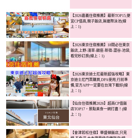
【2026嘉義住宿推薦】最新TOP15,便
宜CP值高,親子飯店,無邊際泳池(線
上：1)
【2026東京住宿推薦】18間必住東京
飯店,上野-淺草-銀座-新宿-澀谷-池袋,
看完秒訂房(線上：1)
【2026東京迪士尼最新超強攻略】東
京迪士尼門票購買,DPA使用,行前準
備,官方APP一定要在台灣下載好(線
上：1)
【仙台住宿推薦2026】超高CP值飯
店TOP17，景點美食一網打盡！(線
上：1)
【會津若松住宿】華盛頓飯店,只見