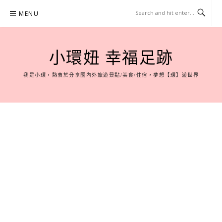
Skip
MENU
to
content
小環妞 幸福足跡
我是小環，熱衷於分享國內外旅遊景點/美食/住宿，夢想【環】遊世界