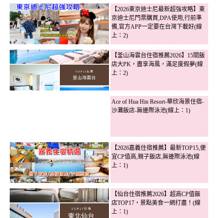
【2026東京迪士尼最新超強攻略】東
京迪士尼門票購買,DPA使用,行前準
備,官方APP一定要在台灣下載好(線
上：2)
【釜山海雲台住宿推薦2026】15間飯
店大PK，盡享海風，滿足度假夢(線
上：2)
Ace of Hua Hin Resort-華欣海景住宿-
沙灘飯店-無邊際泳池(線上：1)
【2026嘉義住宿推薦】最新TOP15,便
宜CP值高,親子飯店,無邊際泳池(線
上：1)
【仙台住宿推薦2026】超高CP值飯
店TOP17，景點美食一網打盡！(線
上：1)