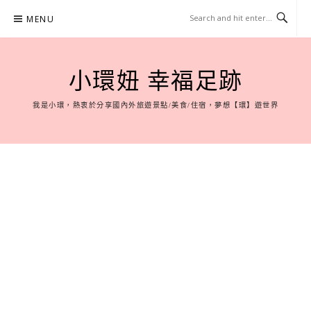
Skip
MENU
to
content
小環妞 幸福足跡
我是小環，熱衷於分享國內外旅遊景點/美食/住宿，夢想【環】遊世界