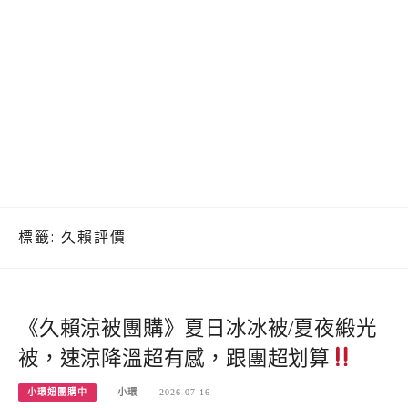
標籤:
久賴評價
《久賴涼被團購》夏日冰冰被/夏夜緞光
被，速涼降溫超有感，跟團超划算
小環妞團購中
小環
2026-07-16