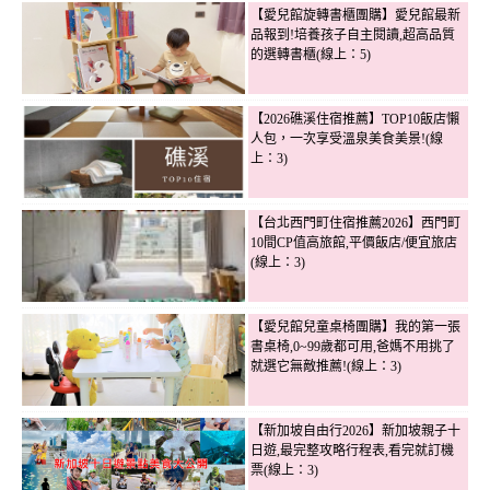
【愛兒館旋轉書櫃團購】愛兒館最新
品報到!培養孩子自主閱讀,超高品質
的選轉書櫃(線上：5)
【2026礁溪住宿推薦】TOP10飯店懶
人包，一次享受溫泉美食美景!(線
上：3)
【台北西門町住宿推薦2026】西門町
10間CP值高旅館,平價飯店/便宜旅店
(線上：3)
【愛兒館兒童桌椅團購】我的第一張
書桌椅,0~99歲都可用,爸媽不用挑了
就選它無敵推薦!(線上：3)
【新加坡自由行2026】新加坡親子十
日遊,最完整攻略行程表,看完就訂機
票(線上：3)