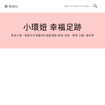
Skip
MENU
to
content
小環妞 幸福足跡
我是小環，熱衷於分享國內外旅遊景點/美食/住宿，夢想【環】遊世界