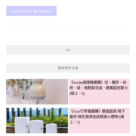
CONTINUE READING
AD
即時熱門文章
《recolte調理機團購》切、攪拌、剁
碎、揉、搗輕鬆完成，跟團超划算
(線上：6)
《Acer行李箱團購》顏值超高!現下
最夯!現在買再加送精美小禮物!(線
上：5)