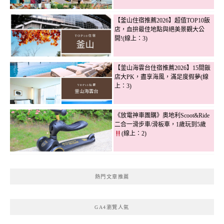
【釜山住宿推薦2026】超值TOP10飯
店，血拚最佳地點與絕美景觀大公
開!(線上：3)
【釜山海雲台住宿推薦2026】15間飯
店大PK，盡享海風，滿足度假夢(線
上：3)
《放電神車團購》奧地利Scoot&Ride
二合一滑步車/滑板車，1歲玩到5歲
(線上：2)
熱門文章推薦
GA4瀏覽人氣