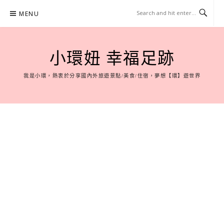
Skip
MENU
to
content
小環妞 幸福足跡
我是小環，熱衷於分享國內外旅遊景點/美食/住宿，夢想【環】遊世界