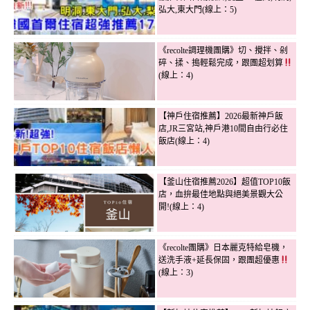
弘大,東大門(線上：5)
《recolte調理機團購》切、攪拌、剁
碎、揉、搗輕鬆完成，跟團超划算
(線上：4)
【神戶住宿推薦】2026最新神戶飯
店,JR三宮站,神戶港10間自由行必住
飯店(線上：4)
【釜山住宿推薦2026】超值TOP10飯
店，血拚最佳地點與絕美景觀大公
開!(線上：4)
《recolte團購》日本麗克特給皂機，
送洗手液+延長保固，跟團超優惠
(線上：3)