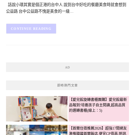
話說小環其實是個正港的台中人 說到台中好吃的餐廳美食時就會想到
公益路 台中公益路不愧是美食的一級…
CONTINUE READING
AD
即時熱門文章
【愛兒館旋轉書櫃團購】愛兒館最新
品報到!培養孩子自主閱讀,超高品質
的選轉書櫃(線上：5)
【首爾住宿推薦2026】超強17間網友
激推韓國首爾飯店,便宜CP值高,明洞,