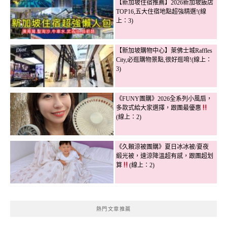
【新加坡住宿推薦】2026新加坡飯店
TOP16,五大住宿地點超強精選!(線
上：3)
【新加坡購物中心】萊佛士城Raffles
City,必逛購物景點,很好逛唷!(線上：
3)
《FUNY團購》2026全系列小風扇，
多款式給大家選擇，跟團最優惠
(線上：2)
《久賴涼被團購》夏日冰冰被/夏夜
緞光被，速涼降溫超有感，跟團超划
算
(線上：2)
熱門文章推薦