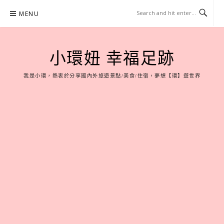
Skip
MENU
to
content
小環妞 幸福足跡
我是小環，熱衷於分享國內外旅遊景點/美食/住宿，夢想【環】遊世界