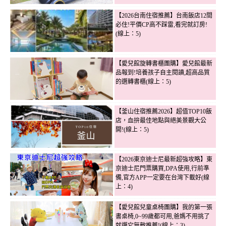
【2026台南住宿推薦】台南飯店12間
必住!平價CP高不踩雷,看完就訂房!
(線上：5)
【愛兒館旋轉書櫃團購】愛兒館最新
品報到!培養孩子自主閱讀,超高品質
的選轉書櫃(線上：5)
【釜山住宿推薦2026】超值TOP10飯
店，血拚最佳地點與絕美景觀大公
開!(線上：5)
【2026東京迪士尼最新超強攻略】東
京迪士尼門票購買,DPA使用,行前準
備,官方APP一定要在台灣下載好(線
上：4)
【愛兒館兒童桌椅團購】我的第一張
書桌椅,0~99歲都可用,爸媽不用挑了
就選它無敵推薦!(線上：3)