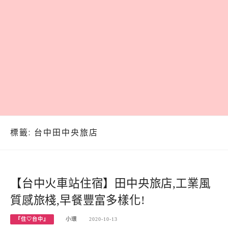
標籤:
台中田中央旅店
【台中火車站住宿】田中央旅店,工業風
質感旅棧,早餐豐富多樣化!
『住♡台中』
小環
2020-10-13