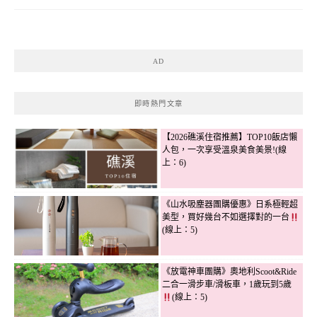
AD
即時熱門文章
【2026礁溪住宿推薦】TOP10飯店懶
人包，一次享受溫泉美食美景!(線
上：6)
《山水吸塵器團購優惠》日系極輕超
美型，買好幾台不如選擇對的一台
(線上：5)
《放電神車團購》奧地利Scoot&Ride
二合一滑步車/滑板車，1歲玩到5歲
(線上：5)