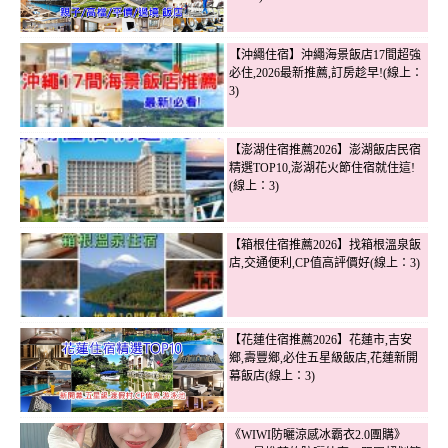
【沖繩住宿】沖繩海景飯店17間超強
必住,2026最新推薦,訂房趁早!(線上：
3)
【澎湖住宿推薦2026】澎湖飯店民宿
精選TOP10,澎湖花火節住宿就住這!
(線上：3)
【箱根住宿推薦2026】找箱根溫泉飯
店,交通便利,CP值高評價好(線上：3)
【花蓮住宿推薦2026】花蓮市,吉安
鄉,壽豐鄉,必住五星級飯店,花蓮新開
幕飯店(線上：3)
《WIWI防曬涼感冰霸衣2.0團購》