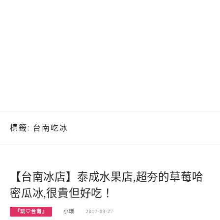
標籤:
台南吃冰
【台南冰店】泰成水果店,超夯的草莓哈
密瓜冰,很貴但好吃！
『玩♡台南』
小環
2017-03-27