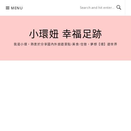
Skip
MENU
to
content
小環妞 幸福足跡
我是小環，熱衷於分享國內外旅遊景點/美食/住宿，夢想【環】遊世界