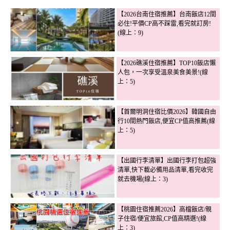
【2026台南住宿推薦】台南飯店12間
必住!平價CP高不踩雷,看完就訂房!
(線上：9)
【2026礁溪住宿推薦】TOP10飯店懶
人包，一次享受溫泉美食美景!(線
上：5)
【首爾明洞住宿比價2026】韓國自由
行10間熱門飯店,便宜CP值高推薦(線
上：5)
【出國行李清單】出國行李打包超強
清單,快下載必備用品清單,看完收完
就去機場(線上：3)
【桃園住宿推薦2026】高檔飯店/親
子住宿/便宜旅館,CP值高精選!(線
上：3)