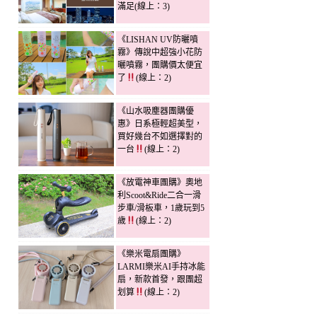
滿足(線上：3)
《LISHAN UV防曬噴
霧》傳說中超強小花防
曬噴霧，團購價太便宜
了
(線上：2)
《山水吸塵器團購優
惠》日系極輕超美型，
買好幾台不如選擇對的
一台
(線上：2)
《放電神車團購》奧地
利Scoot&Ride二合一滑
步車/滑板車，1歲玩到5
歲
(線上：2)
《樂米電扇團購》
LARMI樂米AI手持冰能
扇，新款首發，跟團超
划算
(線上：2)