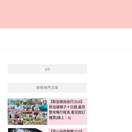
AD
即時熱門文章
【新加坡自由行2026】
新加坡親子十日遊,最完
整攻略行程表,看完就訂
機票(線上：4)
【釜山住宿推薦2026】