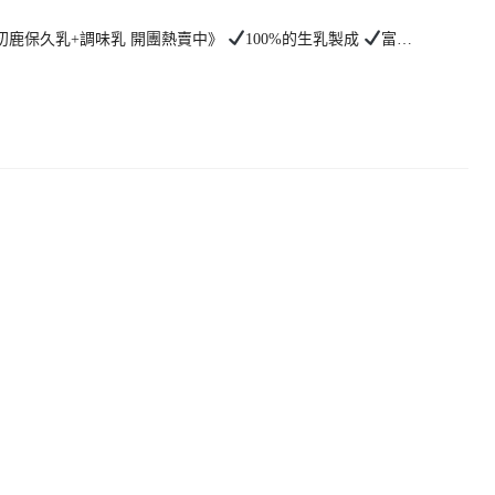
東初鹿保久乳+調味乳 開團熱賣中》
100%的生乳製成
富…