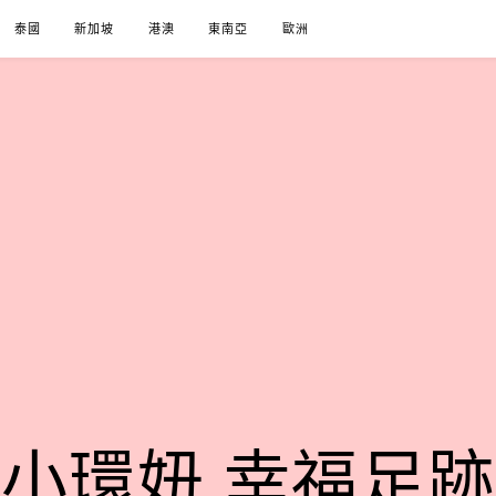
泰國
新加坡
港澳
東南亞
歐洲
小環妞 幸福足跡