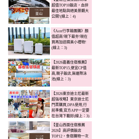
超值TOP10飯店，血拚
最佳地點與絕美景觀大
公開!(線上：4)
《Acer行李箱團購》顏
值超高!現下最夯!現在
買再加送精美小禮物!
(線上：3)
【2026嘉義住宿推薦】
最新TOP15,便宜CP值
高,親子飯店,無邊際泳
池(線上：3)
【2026東京迪士尼最新
超強攻略】東京迪士尼
門票購買,DPA使用,行
前準備,官方APP一定要
在台灣下載好(線上：3)
【釜山西面住宿推薦
2026】高評價飯店
TOP12，食宿購物一次