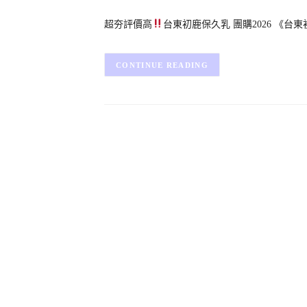
超夯評價高
台東初鹿保久乳 團購2026 《台
CONTINUE READING