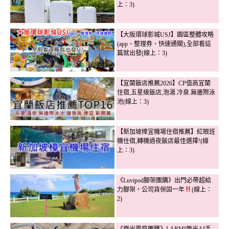
上：3)
【大阪環球影城USJ】園區整體攻略
(app、整理券、快速通關),全部看這
篇就出發(線上：3)
【宜蘭飯店推薦2026】CP值高宜蘭
住宿,五星級飯店,泡湯.冷泉.無邊際泳
池(線上：3)
【新加坡樟宜機場住宿推薦】紅眼班
機住宿,轉機過夜飯店最佳選擇!(線
上：3)
《Luvipod腳架團購》出門必帶超給
力腳架，公司貨保固一年
(線上：
2)