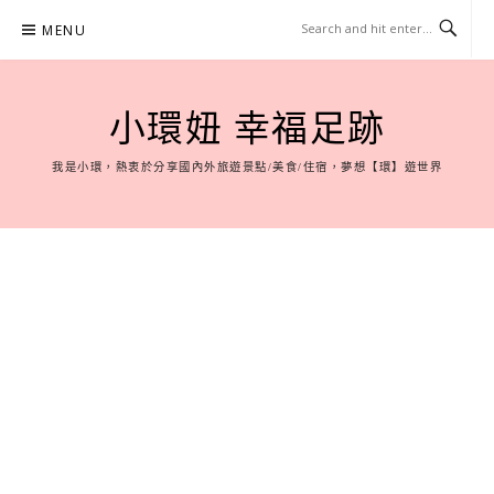
Skip
MENU
to
content
小環妞 幸福足跡
我是小環，熱衷於分享國內外旅遊景點/美食/住宿，夢想【環】遊世界