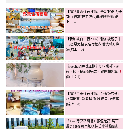
【2026嘉義住宿推薦】最新TOP15,便
宜CP值高,親子飯店,無邊際泳池(線
上：5)
【新加坡自由行2026】新加坡親子十
日遊,最完整攻略行程表,看完就訂機
票(線上：5)
《recolte調理機團購》切、攪拌、剁
碎、揉、搗輕鬆完成，跟團超划算
(線上：4)
【2026台東住宿推薦】台東飯店便宜
旅館推薦~熱氣球.泡湯.便宜CP值高
(線上：4)
《Acer行李箱團購》顏值超高!現下
最夯!現在買再加送精美小禮物!(線