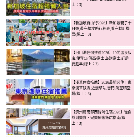
上：3)
【新加坡自由行2026】新加坡親子十
日遊,最完整攻略行程表,看完就訂機
票(線上：3)
【河口湖住宿推薦2026】10間溫泉飯
店,便宜CP值高/富士山/逆富士,訂房
要趁早(線上：3)
【淺草住宿推薦】2026最新必住！東
京淺草飯店,近淺草站,雷門,眺望晴空
塔(線上：3)
【濟州島南部西歸浦住宿2026】從自
然到美食，完美療癒飯店指南(線
上：3)