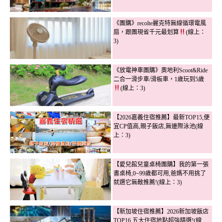
《團購》recolte麗克特無線循環電風
扇，跟團現省千元最划算
(線上：
3)
《放電神車團購》奧地利Scoot&Ride
二合一滑步車/滑板車，1歲玩到5歲
(線上：3)
【2026嘉義住宿推薦】最新TOP15,便
宜CP值高,親子飯店,無邊際泳池(線
上：3)
【愛兒館兒童桌椅團購】我的第一張
書桌椅,0~99歲都可用,爸媽不用挑了
就選它無敵推薦!(線上：3)
【新加坡住宿推薦】2026新加坡飯店
TOP16,五大住宿地點超強精選!(線