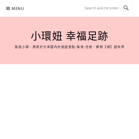
Skip
MENU
to
content
小環妞 幸福足跡
我是小環，熱衷於分享國內外旅遊景點/美食/住宿，夢想【環】遊世界