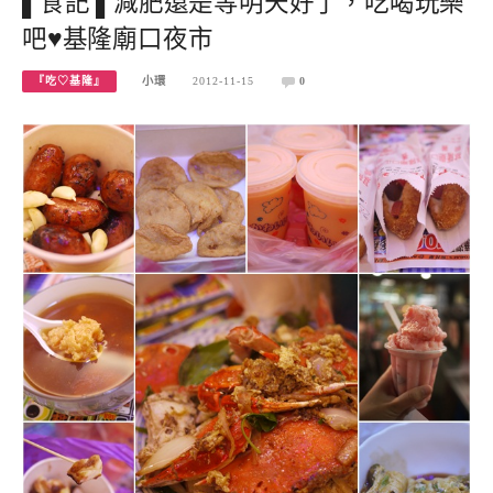
▌食記 ▌減肥還是等明天好了，吃喝玩樂
吧♥基隆廟口夜市
『吃♡基隆』
小環
2012-11-15
0