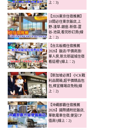
上：3)
【2026東京住宿推薦】
18間必住東京飯店,上
野-淺草-銀座-新宿-澀
谷-池袋,看完秒訂房(線
上：2)
【台北板橋住宿推薦
2026】飯店/平價商旅/
單人房,新北耶誕城住宿
看這裡!(線上：2)
【新加坡必買】小CK戰
利品開箱,超平價精品包
包,樟宜機場店免稅(線
上：2)
【沖繩那霸住宿推薦
2026】國際通附近飯店,
單軌電車住宿,便宜CP
值高!(線上：2)