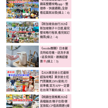
園區整體攻略(app、整
理券、快速通關),全部
看這篇就出發(線上：4)
【新加坡自由行2026】
新加坡親子十日遊,最完
整攻略行程表,看完就訂
機票(線上：4)
《recolte團購》日本麗
克特給皂機，送洗手液
+延長保固，跟團超優
惠
(線上：3)
【2026東京迪士尼最新
超強攻略】東京迪士尼
門票購買,DPA使用,行
前準備,官方APP一定要
在台灣下載好(線上：3)
【桃園住宿推薦2026】
高檔飯店/親子住宿/便
宜旅館,CP值高精選!(線