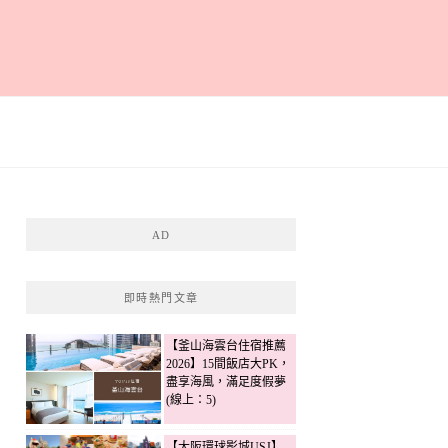
AD
即時熱門文章
【釜山海雲台住宿推薦
2026】15間飯店大PK，
盡享海風，滿足度假夢
(線上：5)
【大阪環球影城USJ】