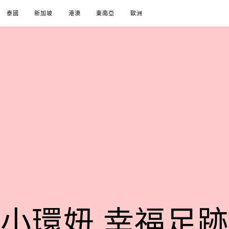
泰國
新加坡
港澳
東南亞
歐洲
小環妞 幸福足跡