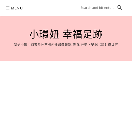
Skip
MENU
to
content
小環妞 幸福足跡
我是小環，熱衷於分享國內外旅遊景點/美食/住宿，夢想【環】遊世界