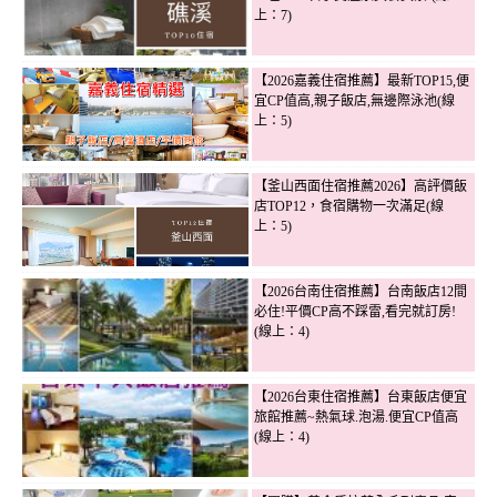
上：7)
【2026嘉義住宿推薦】最新TOP15,便
宜CP值高,親子飯店,無邊際泳池(線
上：5)
【釜山西面住宿推薦2026】高評價飯
店TOP12，食宿購物一次滿足(線
上：5)
【2026台南住宿推薦】台南飯店12間
必住!平價CP高不踩雷,看完就訂房!
(線上：4)
【2026台東住宿推薦】台東飯店便宜
旅館推薦~熱氣球.泡湯.便宜CP值高
(線上：4)