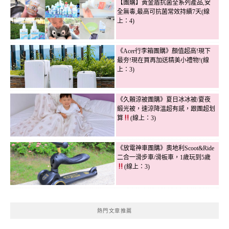
【團購】黃金盾抗菌全系列產品,安
全無毒,最高可抗菌常效持續7天(線
上：4)
《Acer行李箱團購》顏值超高!現下
最夯!現在買再加送精美小禮物!(線
上：3)
《久賴涼被團購》夏日冰冰被/夏夜
緞光被，速涼降溫超有感，跟團超划
算
(線上：3)
《放電神車團購》奧地利Scoot&Ride
二合一滑步車/滑板車，1歲玩到5歲
(線上：3)
熱門文章推薦