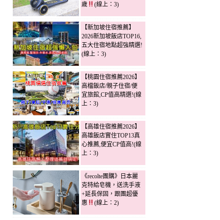
歲
(線上：3)
【新加坡住宿推薦】
2026新加坡飯店TOP16,
五大住宿地點超強精選!
(線上：3)
【桃園住宿推薦2026】
高檔飯店/親子住宿/便
宜旅館,CP值高精選!(線
上：3)
【高雄住宿推薦2026】
高雄飯店實住TOP13真
心推薦,便宜CP值高!(線
上：3)
《recolte團購》日本麗
克特給皂機，送洗手液
+延長保固，跟團超優
惠
(線上：2)