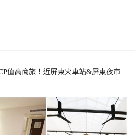
CP值高商旅！近屏東火車站&屏東夜市