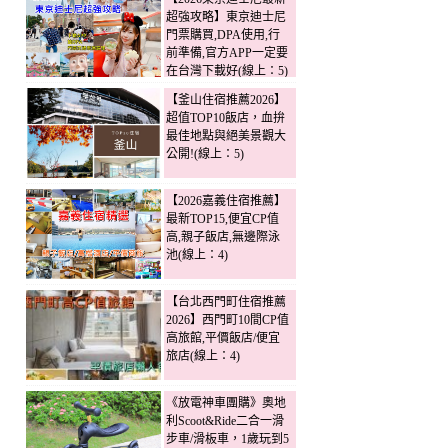
超強攻略】東京迪士尼
門票購買,DPA使用,行
前準備,官方APP一定要
在台灣下載好(線上：5)
【釜山住宿推薦2026】
超值TOP10飯店，血拚
最佳地點與絕美景觀大
公開!(線上：5)
【2026嘉義住宿推薦】
最新TOP15,便宜CP值
高,親子飯店,無邊際泳
池(線上：4)
【台北西門町住宿推薦
2026】西門町10間CP值
高旅館,平價飯店/便宜
旅店(線上：4)
《放電神車團購》奧地
利Scoot&Ride二合一滑
步車/滑板車，1歲玩到5