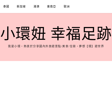
泰國
新加坡
港澳
東南亞
歐洲
小環妞 幸福足跡
我是小環，熱衷於分享國內外旅遊景點/美食/住宿，夢想【環】遊世界