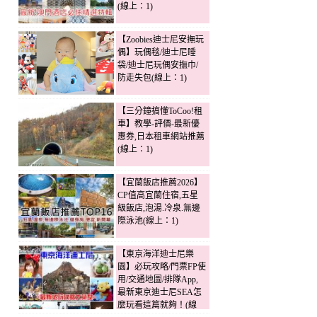
(線上：1)
【Zoobies迪士尼安撫玩
偶】玩偶毯/迪士尼睡
袋/迪士尼玩偶安撫巾/
防走失包(線上：1)
【三分鐘搞懂ToCoo!租
車】教學-評價-最新優
惠券,日本租車網站推薦
(線上：1)
【宜蘭飯店推薦2026】
CP值高宜蘭住宿,五星
級飯店,泡湯.冷泉.無邊
際泳池(線上：1)
【東京海洋迪士尼樂
園】必玩攻略/門票FP使
用/交通地圖/排隊App,
最新東京迪士尼SEA怎
麼玩看這篇就夠！(線