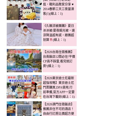
逛，戰利品敗家分享 ♥
2014春節三天三夜當澳
客(1)(線上：1)
《久賴涼被團購》夏日
冰冰被/夏夜緞光被，速
涼降溫超有感，跟團超
划算
(線上：1)
【2026台南住宿推薦】
台南飯店12間必住!平價
CP高不踩雷,看完就訂
房!(線上：1)
【2026東京迪士尼最新
超強攻略】東京迪士尼
門票購買,DPA使用,行
前準備,官方APP一定要
在台灣下載好(線上：1)
【2026澳門住宿飯店】
推薦非住不可的酒店！
自由行訂房比價超方便