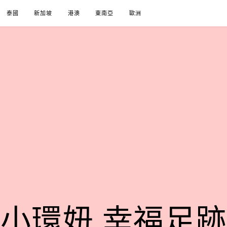
泰國
新加坡
港澳
東南亞
歐洲
小環妞 幸福足跡