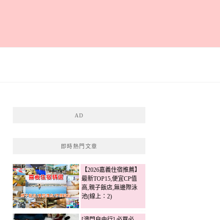
AD
即時熱門文章
【2026嘉義住宿推薦】
最新TOP15,便宜CP值
高,親子飯店,無邊際泳
池(線上：2)
[澳門自由行] 必買必