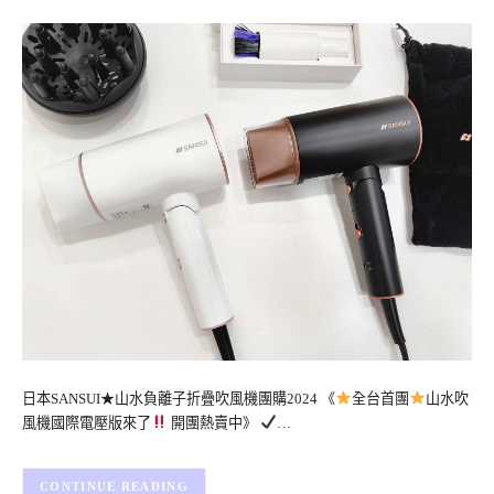
日本SANSUI★山水負離子折疊吹風機團購2024 《
全台首團
山水吹
風機國際電壓版來了
開團熱賣中》
…
CONTINUE READING