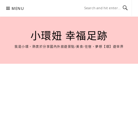
Skip
MENU
to
content
小環妞 幸福足跡
我是小環，熱衷於分享國內外旅遊景點/美食/住宿，夢想【環】遊世界