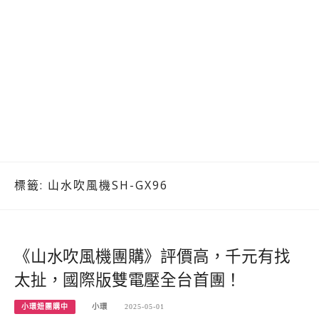
標籤:
山水吹風機SH-GX96
《山水吹風機團購》評價高，千元有找
太扯，國際版雙電壓全台首團！
小環妞團購中
小環
2025-05-01