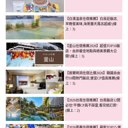
【白濱溫泉住宿推薦】白良莊飯店,
早晚餐美味,海景露天風呂超威!(線
上：3)
【釜山住宿推薦2026】超值TOP10飯
店，血拚最佳地點與絕美景觀大公
開!(線上：3)
【首爾明洞住宿比價2026】韓國自由
行10間熱門飯店,便宜CP值高推薦(線
上：3)
【2026台南住宿推薦】台南飯店12間
必住!平價CP高不踩雷,看完就訂房!
(線上：2)
【2026嘉義住宿推薦】最新TOP15,便