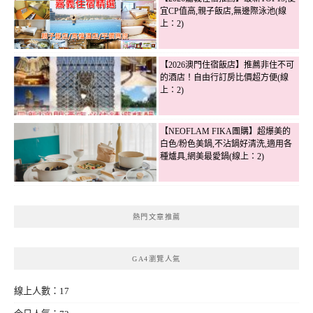
宜CP值高,親子飯店,無邊際泳池(線
上：2)
【2026澳門住宿飯店】推薦非住不可
的酒店！自由行訂房比價超方便(線
上：2)
【NEOFLAM FIKA團購】超爆美的
白色/粉色美鍋,不沾鍋好清洗,適用各
種爐具,網美最愛鍋(線上：2)
熱門文章推薦
GA4瀏覽人氣
線上人數：17