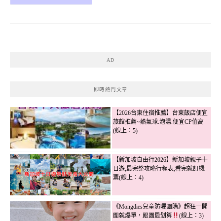
AD
即時熱門文章
【2026台東住宿推薦】台東飯店便宜
旅館推薦~熱氣球.泡湯.便宜CP值高
(線上：5)
【新加坡自由行2026】新加坡親子十
日遊,最完整攻略行程表,看完就訂機
票(線上：4)
《Mongdies兒童防曬團購》超狂一開
團就爆單，跟團最划算
(線上：3)