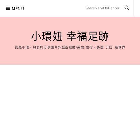
Skip
MENU
to
content
小環妞 幸福足跡
我是小環，熱衷於分享國內外旅遊景點/美食/住宿，夢想【環】遊世界