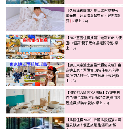
《久賴涼被團購》夏日冰冰被/夏夜
緞光被，速涼降溫超有感，跟團超划
算
(線上：4)
【2026嘉義住宿推薦】最新TOP15,便
宜CP值高,親子飯店,無邊際泳池(線
上：3)
【2026東京迪士尼最新超強攻略】東
京迪士尼門票購買,DPA使用,行前準
備,官方APP一定要在台灣下載好(線
上：3)
【NEOFLAM FIKA團購】超爆美的
白色/粉色美鍋,不沾鍋好清洗,適用各
種爐具,網美最愛鍋(線上：3)
【北投住宿2026】推薦北投超強人氣
溫泉飯店！便宜旅館.泡湯酒店(線