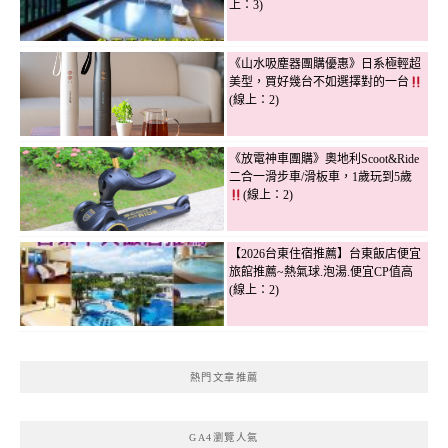
上：3)
《山水吸塵器團購優惠》日系極輕超
美型，買好幾台不如選擇對的一台
(線上：2)
《放電神車團購》奧地利Scoot&Ride
二合一滑步車/滑板車，1歲玩到5歲
(線上：2)
【2026台東住宿推薦】台東飯店便宜
旅館推薦~熱氣球.泡湯.便宜CP值高
(線上：2)
熱門文章推薦
GA4瀏覽人氣