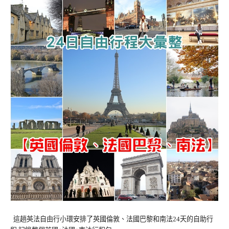
這趟英法自由行小環安排了英國倫敦、法國巴黎和南法24天的自助行