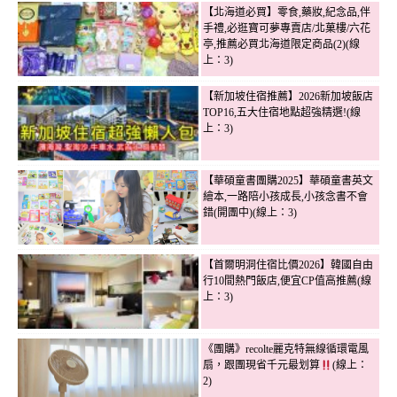
【北海道必買】零食,藥妝,紀念品,伴
手禮,必逛寶可夢專賣店/北菓樓/六花
亭,推薦必買北海道限定商品(2)(線
上：3)
【新加坡住宿推薦】2026新加坡飯店
TOP16,五大住宿地點超強精選!(線
上：3)
【華碩童書團購2025】華碩童書英文
繪本,一路陪小孩成長,小孩念書不會
錯(開團中)(線上：3)
【首爾明洞住宿比價2026】韓國自由
行10間熱門飯店,便宜CP值高推薦(線
上：3)
《團購》recolte麗克特無線循環電風
扇，跟團現省千元最划算
(線上：
2)