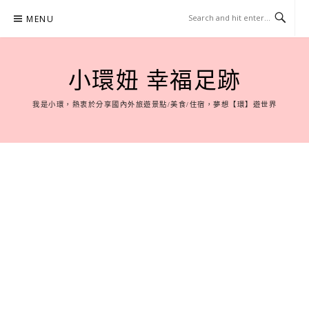
Skip
MENU
to
content
小環妞 幸福足跡
我是小環，熱衷於分享國內外旅遊景點/美食/住宿，夢想【環】遊世界