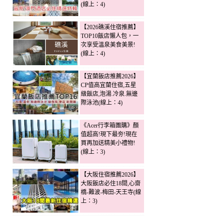
(線上：4)
【2026礁溪住宿推薦】
TOP10飯店懶人包，一
次享受溫泉美食美景!
(線上：4)
【宜蘭飯店推薦2026】
CP值高宜蘭住宿,五星
級飯店,泡湯.冷泉.無邊
際泳池(線上：4)
《Acer行李箱團購》顏
值超高!現下最夯!現在
買再加送精美小禮物!
(線上：3)
【大阪住宿推薦2026】
大阪飯店必住18間,心齋
橋-難波-梅田-天王寺(線
上：3)