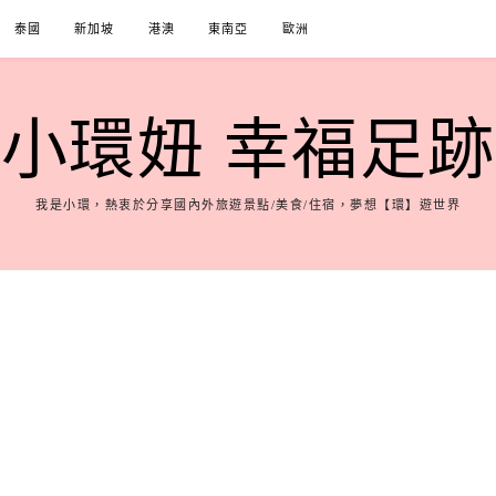
泰國
新加坡
港澳
東南亞
歐洲
小環妞 幸福足跡
我是小環，熱衷於分享國內外旅遊景點/美食/住宿，夢想【環】遊世界