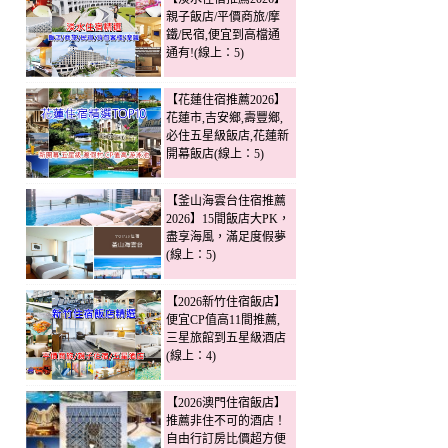
親子飯店/平價商旅/摩
鐵/民宿,便宜到高檔通
通有!(線上：5)
【花蓮住宿推薦2026】
花蓮市,吉安鄉,壽豐鄉,
必住五星級飯店,花蓮新
開幕飯店(線上：5)
【釜山海雲台住宿推薦
2026】15間飯店大PK，
盡享海風，滿足度假夢
(線上：5)
【2026新竹住宿飯店】
便宜CP值高11間推薦,
三星旅館到五星級酒店
(線上：4)
【2026澳門住宿飯店】
推薦非住不可的酒店！
自由行訂房比價超方便