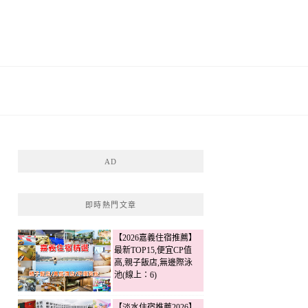
AD
即時熱門文章
【2026嘉義住宿推薦】
最新TOP15,便宜CP值
高,親子飯店,無邊際泳
池(線上：6)
【淡水住宿推薦2026】