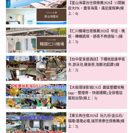
【釜山海雲台住宿推薦2026】15間飯
店大PK，盡享海風，滿足度假夢(線
上：4)
【仁川機場住宿推薦2026】早班、晚
班、轉機過境，過夜不再煩惱！(線
上：3)
【台中星享道酒店】下樓就逛逢甲夜
市,游泳池,健身房,泡腳池超讚!(線
上：3)
【大阪環球影城USJ】園區整體攻略
(app、整理券、快速通關),全部看這
篇就出發(線上：3)
【東北角住宿2026】玩九份/金瓜石/
福隆/基隆必看,瑞芳貢寮住宿推薦(線
上：3)