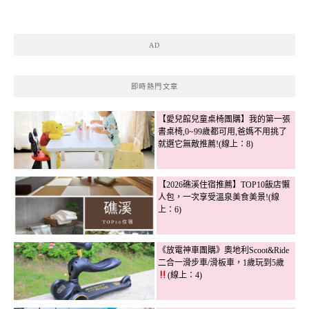
AD
即時熱門文章
【愛兒館兒童桌椅團購】我的第一張
書桌椅,0~99歲都可用,爸媽不用挑了
就選它無敵推薦!(線上：8)
【2026礁溪住宿推薦】TOP10飯店懶
人包，一次享受溫泉美食美景!(線
上：6)
《放電神車團購》奧地利Scoot&Ride
二合一滑步車/滑板車，1歲玩到5歲
(線上：4)