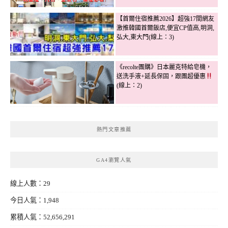
【首爾住宿推薦2026】超強17間網友
激推韓國首爾飯店,便宜CP值高,明洞,
弘大,東大門(線上：3)
《recolte團購》日本麗克特給皂機，
送洗手液+延長保固，跟團超優惠
(線上：2)
熱門文章推薦
GA4瀏覽人氣
線上人數：29
今日人氣：1,948
累積人氣：52,656,291