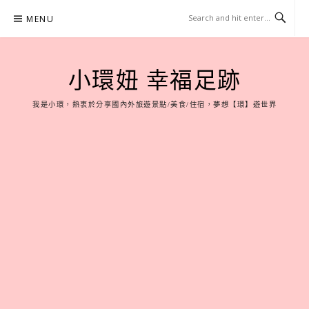
Skip
MENU
to
content
小環妞 幸福足跡
我是小環，熱衷於分享國內外旅遊景點/美食/住宿，夢想【環】遊世界