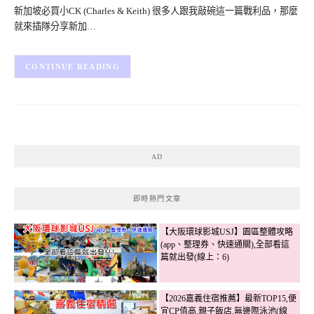
新加坡必買小CK (Charles & Keith) 很多人跟我敲碗這一篇戰利品，那麼
就來插隊分享新加…
CONTINUE READING
AD
即時熱門文章
【大阪環球影城USJ】園區整體攻略
(app、整理券、快速通關),全部看這
篇就出發(線上：6)
【2026嘉義住宿推薦】最新TOP15,便
宜CP值高,親子飯店,無邊際泳池(線