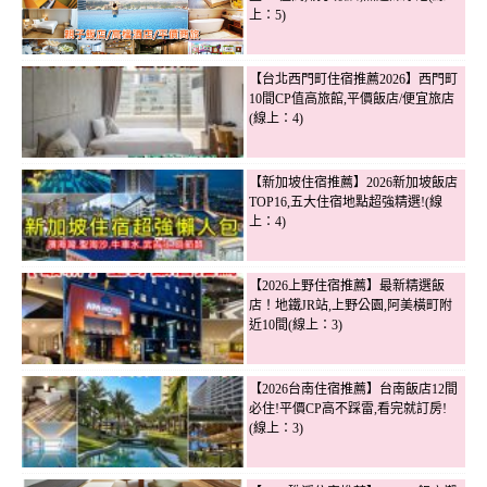
上：5)
【台北西門町住宿推薦2026】西門町
10間CP值高旅館,平價飯店/便宜旅店
(線上：4)
【新加坡住宿推薦】2026新加坡飯店
TOP16,五大住宿地點超強精選!(線
上：4)
【2026上野住宿推薦】最新精選飯
店！地鐵JR站,上野公園,阿美橫町附
近10間(線上：3)
【2026台南住宿推薦】台南飯店12間
必住!平價CP高不踩雷,看完就訂房!
(線上：3)