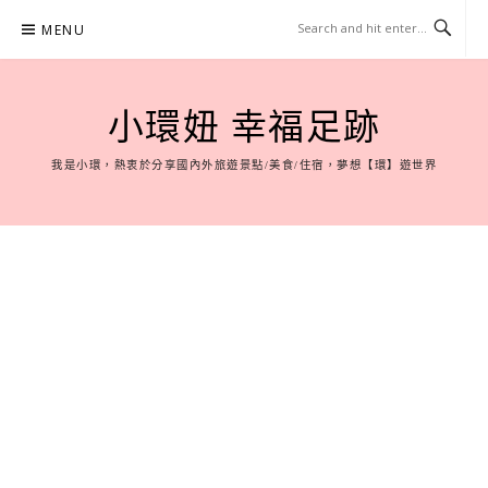
Skip
MENU
to
content
小環妞 幸福足跡
我是小環，熱衷於分享國內外旅遊景點/美食/住宿，夢想【環】遊世界