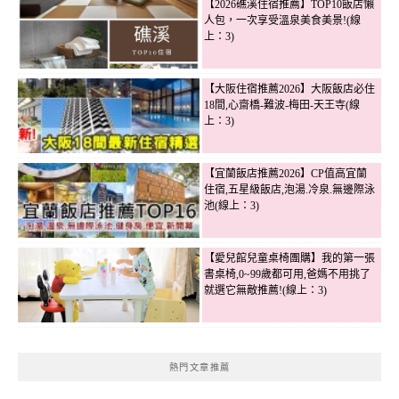
【2026礁溪住宿推薦】TOP10飯店懶
人包，一次享受溫泉美食美景!(線
上：3)
【大阪住宿推薦2026】大阪飯店必住
18間,心齋橋-難波-梅田-天王寺(線
上：3)
【宜蘭飯店推薦2026】CP值高宜蘭
住宿,五星級飯店,泡湯.冷泉.無邊際泳
池(線上：3)
【愛兒館兒童桌椅團購】我的第一張
書桌椅,0~99歲都可用,爸媽不用挑了
就選它無敵推薦!(線上：3)
熱門文章推薦