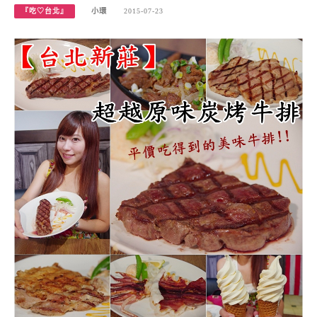
『吃♡台北』
小環
2015-07-23