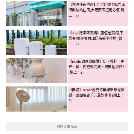
【難波住宿推薦】IL CUORE飯店,南
海難波站住宿,大阪南區逛街方便(線
上：3)
《Acer行李箱團購》顏值超高!現下
最夯!現在買再加送精美小禮物!(線
上：2)
《recolte調理機團購》切、攪拌、剁
碎、揉、搗輕鬆完成，跟團超划算
(線上：2)
《團購》recolte麗克特無線循環電風
扇，跟團現省千元最划算
(線上：
2)
熱門文章推薦