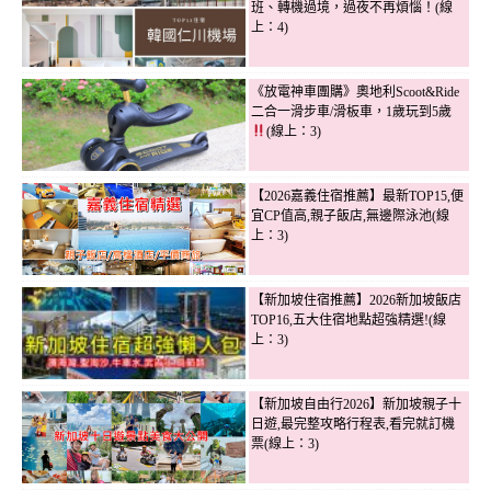
班、轉機過境，過夜不再煩惱！(線
上：4)
《放電神車團購》奧地利Scoot&Ride
二合一滑步車/滑板車，1歲玩到5歲
(線上：3)
【2026嘉義住宿推薦】最新TOP15,便
宜CP值高,親子飯店,無邊際泳池(線
上：3)
【新加坡住宿推薦】2026新加坡飯店
TOP16,五大住宿地點超強精選!(線
上：3)
【新加坡自由行2026】新加坡親子十
日遊,最完整攻略行程表,看完就訂機
票(線上：3)