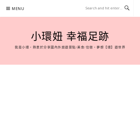
Skip
MENU
to
content
小環妞 幸福足跡
我是小環，熱衷於分享國內外旅遊景點/美食/住宿，夢想【環】遊世界