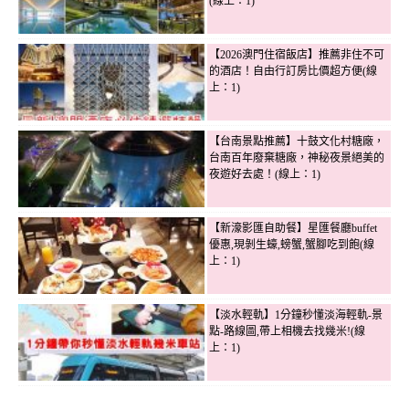
(線上：1)
【2026澳門住宿飯店】推薦非住不可
的酒店！自由行訂房比價超方便(線
上：1)
【台南景點推薦】十鼓文化村糖廠，
台南百年廢棄糖廠，神秘夜景絕美的
夜遊好去處！(線上：1)
【新濠影匯自助餐】星匯餐廳buffet
優惠,現剝生蠔,螃蟹,蟹腳吃到飽(線
上：1)
【淡水輕軌】1分鐘秒懂淡海輕軌-景
點-路線圖,帶上相機去找幾米!(線
上：1)