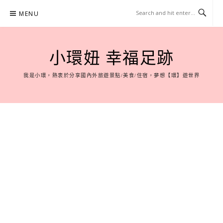
Skip
MENU
to
content
小環妞 幸福足跡
我是小環，熱衷於分享國內外旅遊景點/美食/住宿，夢想【環】遊世界