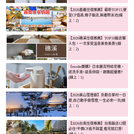
【2026嘉義住宿推薦】最新TOP15,便
宜CP值高,親子飯店,無邊際泳池(線
上：2)
【2026礁溪住宿推薦】TOP10飯店懶
人包，一次享受溫泉美食美景!(線
上：2)
《recolte團購》日本麗克特給皂機，
送洗手液+延長保固，跟團超優惠‼
(線上：1)
【2020美山雪燈廊】京都合掌村一日
遊,自己動手做雪燈,一生必來一次(線
上：1)
【2026台南住宿推薦】台南飯店12間
必住!平價CP高不踩雷,看完就訂房!