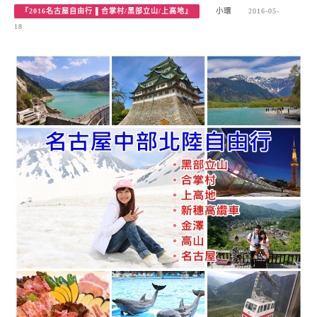
『2016名古屋自由行 ▌合掌村/黑部立山/上高地』
小環
2016-05-
18