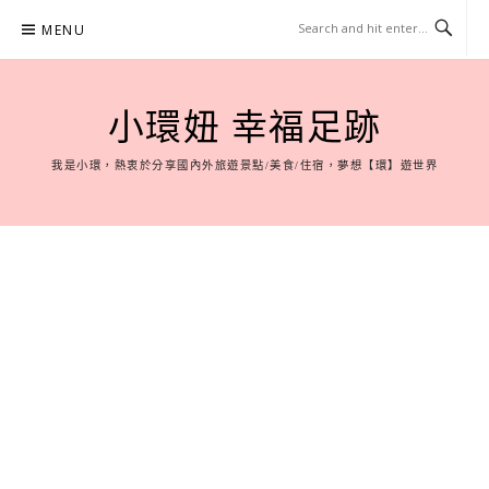
Skip
MENU
to
content
小環妞 幸福足跡
我是小環，熱衷於分享國內外旅遊景點/美食/住宿，夢想【環】遊世界