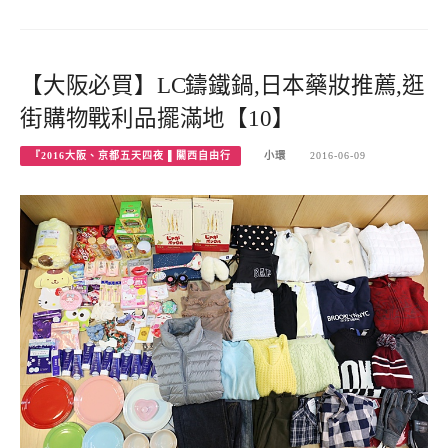
【大阪必買】LC鑄鐵鍋,日本藥妝推薦,逛
街購物戰利品擺滿地【10】
『2016大阪、京都五天四夜 ▌關西自由行
小環
2016-06-09