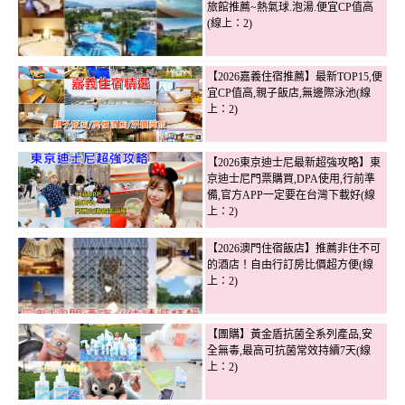
旅館推薦~熱氣球.泡湯.便宜CP值高
(線上：2)
【2026嘉義住宿推薦】最新TOP15,便
宜CP值高,親子飯店,無邊際泳池(線
上：2)
【2026東京迪士尼最新超強攻略】東
京迪士尼門票購買,DPA使用,行前準
備,官方APP一定要在台灣下載好(線
上：2)
【2026澳門住宿飯店】推薦非住不可
的酒店！自由行訂房比價超方便(線
上：2)
【團購】黃金盾抗菌全系列產品,安
全無毒,最高可抗菌常效持續7天(線
上：2)