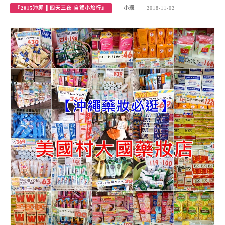
『2015沖繩 ▌四天三夜 自駕小旅行』
小環
2018-11-02