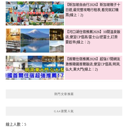
【新加坡自由行2026】新加坡親子十
日遊,最完整攻略行程表,看完就訂機
票(線上：2)
【河口湖住宿推薦2026】10間溫泉飯
店,便宜CP值高/富士山/逆富士,訂房
要趁早(線上：2)
【首爾住宿推薦2026】超強17間網友
激推韓國首爾飯店,便宜CP值高,明洞,
弘大,東大門(線上：2)
熱門文章推薦
GA4瀏覽人氣
線上人數：5