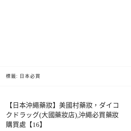
標籤:
日本必買
【日本沖繩藥妝】美國村藥妝，ダイコ
クドラッグ(大國藥妝店),沖繩必買藥妝
購買處【16】