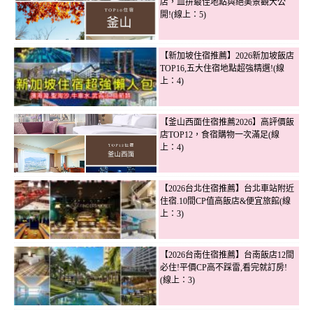
店，血拚最佳地點與絕美景觀大公
開!(線上：5)
【新加坡住宿推薦】2026新加坡飯店
TOP16,五大住宿地點超強精選!(線
上：4)
【釜山西面住宿推薦2026】高評價飯
店TOP12，食宿購物一次滿足(線
上：4)
【2026台北住宿推薦】台北車站附近
住宿.10間CP值高飯店&便宜旅館(線
上：3)
【2026台南住宿推薦】台南飯店12間
必住!平價CP高不踩雷,看完就訂房!
(線上：3)