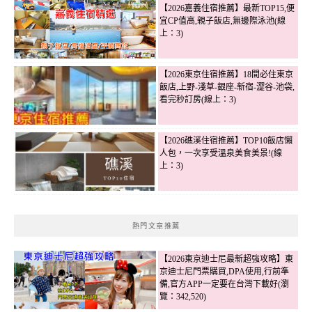
【2026嘉義住宿推薦】最新TOP15,便
宜CP值高,親子飯店,無邊際泳池(線
上：3)
【2026東京住宿推薦】18間必住東京
飯店,上野-淺草-銀座-新宿-澀谷-池袋,
看完秒訂房(線上：3)
【2026礁溪住宿推薦】TOP10飯店懶
人包，一次享受溫泉美食美景!(線
上：3)
熱門文章推薦
【2026東京迪士尼最新超強攻略】東
京迪士尼門票購買,DPA使用,行前準
備,官方APP一定要在台灣下載好(瀏
覽：342,520)