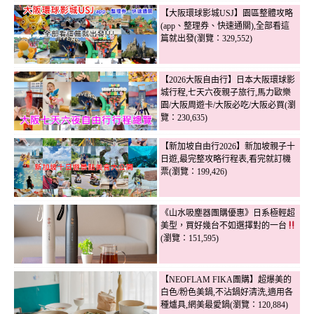
【大阪環球影城USJ】園區整體攻略
(app、整理券、快速通關),全部看這
篇就出發(瀏覽：329,552)
【2026大阪自由行】日本大阪環球影
城行程,七天六夜親子旅行,馬力歐樂
園/大阪周遊卡/大阪必吃/大阪必買(瀏
覽：230,635)
【新加坡自由行2026】新加坡親子十
日遊,最完整攻略行程表,看完就訂機
票(瀏覽：199,426)
《山水吸塵器團購優惠》日系極輕超
美型，買好幾台不如選擇對的一台
(瀏覽：151,595)
【NEOFLAM FIKA團購】超爆美的
白色/粉色美鍋,不沾鍋好清洗,適用各
種爐具,網美最愛鍋(瀏覽：120,884)