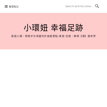
Skip
MENU
to
content
小環妞 幸福足跡
我是小環，熱衷於分享國內外旅遊景點/美食/住宿，夢想【環】遊世界