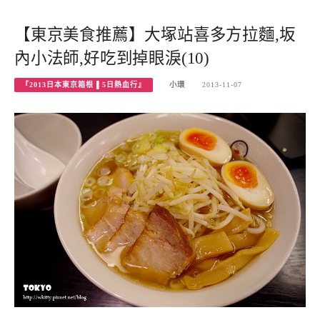
【東京美食推薦】大塚站喜多方拉麵,坂
內小法師,好吃到掉眼淚(10)
『2013日本東京箱根 ▌5日熱血行』
小環
2013-11-07