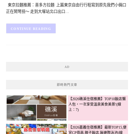
東京拉麵推薦：喜多方拉麵 上篇東京自由行行程寫到原先我們小倆口
正在鬧彆扭～ 走到大塚站北口出口…
CONTINUE READING
AD
即時熱門文章
【2026礁溪住宿推薦】TOP10飯店懶
人包，一次享受溫泉美食美景!(線
上：7)
【2026嘉義住宿推薦】最新TOP15,便
宜CP值高,親子飯店,無邊際泳池(線