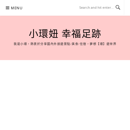
Skip
MENU
to
content
小環妞 幸福足跡
我是小環，熱衷於分享國內外旅遊景點/美食/住宿，夢想【環】遊世界