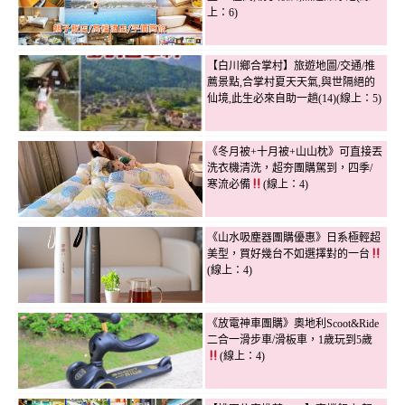
上：6)
【白川鄉合掌村】旅遊地圖/交通/推
薦景點,合掌村夏天天氣,與世隔絕的
仙境,此生必來自助一趟(14)(線上：5)
《冬月被+十月被+山山枕》可直接丟
洗衣機清洗，超夯團購駕到，四季/
寒流必備
(線上：4)
《山水吸塵器團購優惠》日系極輕超
美型，買好幾台不如選擇對的一台
(線上：4)
《放電神車團購》奧地利Scoot&Ride
二合一滑步車/滑板車，1歲玩到5歲
(線上：4)