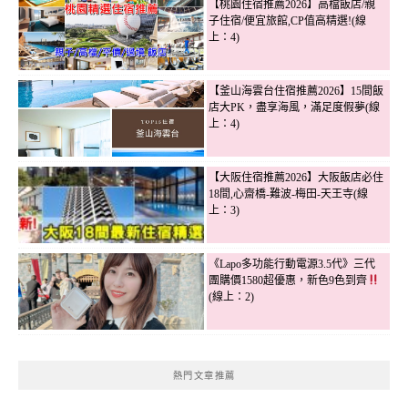
【桃園住宿推薦2026】高檔飯店/親
子住宿/便宜旅館,CP值高精選!(線
上：4)
【釜山海雲台住宿推薦2026】15間飯
店大PK，盡享海風，滿足度假夢(線
上：4)
【大阪住宿推薦2026】大阪飯店必住
18間,心齋橋-難波-梅田-天王寺(線
上：3)
《Lapo多功能行動電源3.5代》三代
團購價1580超優惠，新色9色到齊
(線上：2)
熱門文章推薦