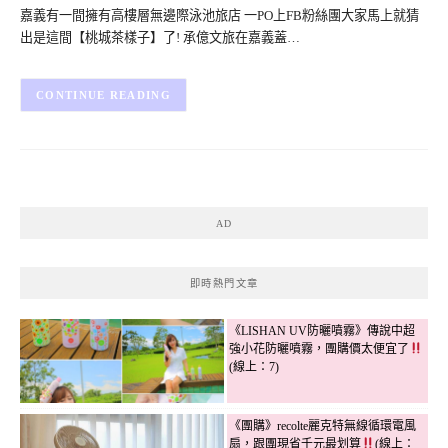
嘉義有一間擁有高樓層無邊際泳池旅店 一PO上FB粉絲團大家馬上就猜
出是這間【桃城茶樣子】了! 承億文旅在嘉義蓋…
CONTINUE READING
AD
即時熱門文章
《LISHAN UV防曬噴霧》傳說中超
強小花防曬噴霧，團購價太便宜了
(線上：7)
《團購》recolte麗克特無線循環電風
扇，跟團現省千元最划算
(線上：