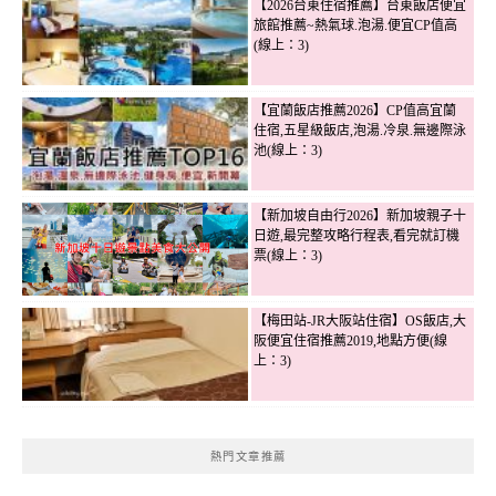
【2026台東住宿推薦】台東飯店便宜
旅館推薦~熱氣球.泡湯.便宜CP值高
(線上：3)
【宜蘭飯店推薦2026】CP值高宜蘭
住宿,五星級飯店,泡湯.冷泉.無邊際泳
池(線上：3)
【新加坡自由行2026】新加坡親子十
日遊,最完整攻略行程表,看完就訂機
票(線上：3)
【梅田站-JR大阪站住宿】OS飯店,大
阪便宜住宿推薦2019,地點方便(線
上：3)
熱門文章推薦