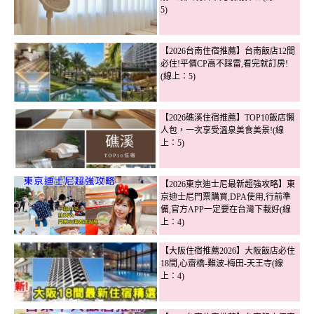
5)
【2026台南住宿推薦】台南飯店12間
必住!平價CP高不踩雷,看完就訂房!
(線上：5)
【2026礁溪住宿推薦】TOP10飯店懶
人包，一次享受溫泉美食美景!(線
上：5)
【2026東京迪士尼最新超強攻略】東
京迪士尼門票購買,DPA使用,行前準
備,官方APP一定要在台灣下載好(線
上：4)
【大阪住宿推薦2026】大阪飯店必住
18間,心齋橋-難波-梅田-天王寺(線
上：4)