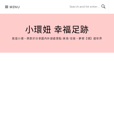
Skip
MENU
to
content
小環妞 幸福足跡
我是小環，熱衷於分享國內外旅遊景點/美食/住宿，夢想【環】遊世界