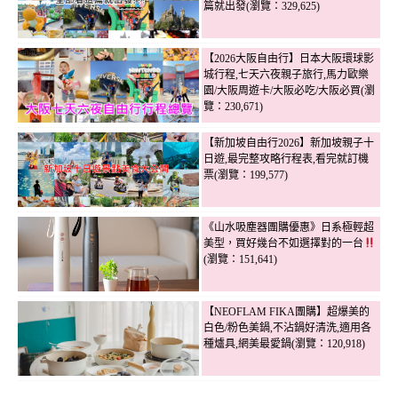
篇就出發(瀏覽：329,625)
【2026大阪自由行】日本大阪環球影
城行程,七天六夜親子旅行,馬力歐樂
園/大阪周遊卡/大阪必吃/大阪必買(瀏
覽：230,671)
【新加坡自由行2026】新加坡親子十
日遊,最完整攻略行程表,看完就訂機
票(瀏覽：199,577)
《山水吸塵器團購優惠》日系極輕超
美型，買好幾台不如選擇對的一台
(瀏覽：151,641)
【NEOFLAM FIKA團購】超爆美的
白色/粉色美鍋,不沾鍋好清洗,適用各
種爐具,網美最愛鍋(瀏覽：120,918)