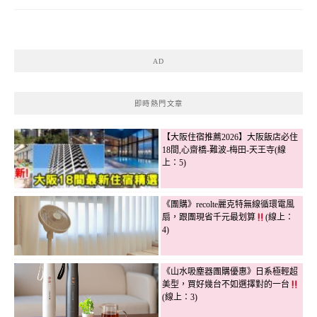
AD
即時熱門文章
【大阪住宿推薦2026】大阪飯店必住
18間,心齋橋-難波-梅田-天王寺(線
上：5)
《團購》recolte麗克特無線循環電風
扇，跟團現省千元最划算
(線上：
4)
《山水吸塵器團購優惠》日系極輕超
美型，買好幾台不如選擇對的一台
(線上：3)