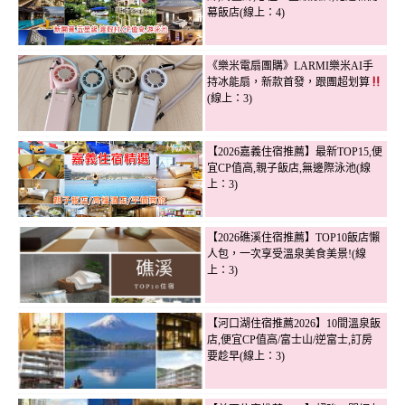
幕飯店(線上：4)
《樂米電扇團購》LARMI樂米AI手
持冰能扇，新款首發，跟團超划算
(線上：3)
【2026嘉義住宿推薦】最新TOP15,便
宜CP值高,親子飯店,無邊際泳池(線
上：3)
【2026礁溪住宿推薦】TOP10飯店懶
人包，一次享受溫泉美食美景!(線
上：3)
【河口湖住宿推薦2026】10間溫泉飯
店,便宜CP值高/富士山/逆富士,訂房
要趁早(線上：3)