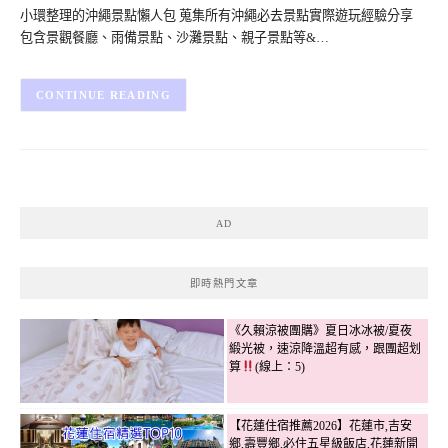
小環整理的沖繩景點懶人包 蒐集所有沖繩必去景點實際遊玩經驗分享
包含景觀餐廳、雨備景點、沙灘景點、親子景點等&…
CONTINUE READING
AD
即時熱門文章
《久賴涼被團購》夏日冰冰被/夏夜
緞光被，速涼降溫超有感，跟團超划
算
(線上：5)
【花蓮住宿推薦2026】花蓮市,吉安
鄉,壽豐鄉,必住五星級飯店,花蓮新開