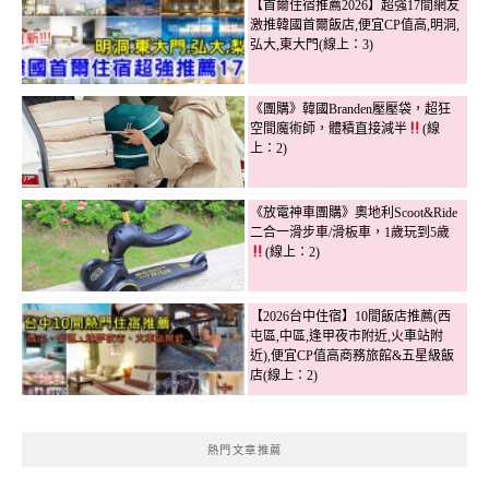
【首爾住宿推薦2026】超強17間網友
激推韓國首爾飯店,便宜CP值高,明洞,
弘大,東大門(線上：3)
《團購》韓國Branden壓壓袋，超狂
空間魔術師，體積直接減半
(線
上：2)
《放電神車團購》奧地利Scoot&Ride
二合一滑步車/滑板車，1歲玩到5歲
(線上：2)
【2026台中住宿】10間飯店推薦(西
屯區,中區,逢甲夜市附近,火車站附
近),便宜CP值高商務旅館&五星級飯
店(線上：2)
熱門文章推薦