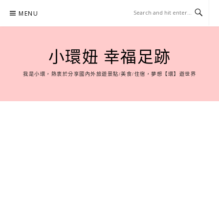
Skip
MENU
to
content
小環妞 幸福足跡
我是小環，熱衷於分享國內外旅遊景點/美食/住宿，夢想【環】遊世界