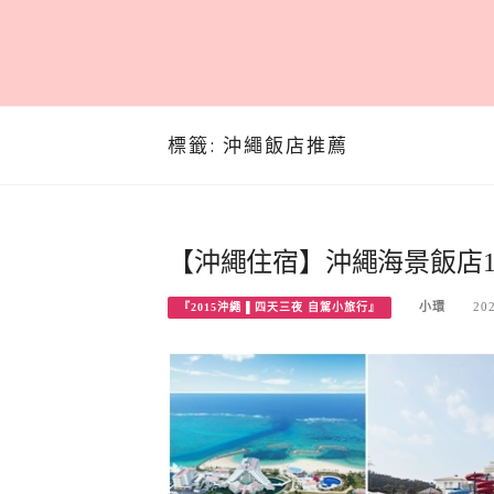
標籤:
沖繩飯店推薦
【沖繩住宿】沖繩海景飯店17
小環
20
『2015沖繩 ▌四天三夜 自駕小旅行』