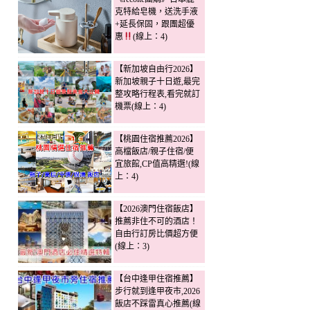
克特給皂機，送洗手液
+延長保固，跟團超優
惠
(線上：4)
【新加坡自由行2026】
新加坡親子十日遊,最完
整攻略行程表,看完就訂
機票(線上：4)
【桃園住宿推薦2026】
高檔飯店/親子住宿/便
宜旅館,CP值高精選!(線
上：4)
【2026澳門住宿飯店】
推薦非住不可的酒店！
自由行訂房比價超方便
(線上：3)
【台中逢甲住宿推薦】
步行就到逢甲夜市,2026
飯店不踩雷真心推薦(線