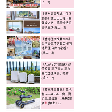
上：3)
【濟州島東部城山住宿
2026】城山日出峰下的
靜謐之旅，感受慢活的
島嶼風情(線上：3)
【香港住宿推薦2026】
香港10間精選飯店,便宜
地點佳,自由行必看！
(線上：3)
《Acer行李箱團購》顏
值超高!現下最夯!現在
買再加送精美小禮物!
(線上：2)
《放電神車團購》奧地
利Scoot&Ride二合一滑
步車/滑板車，1歲玩到5
歲
(線上：2)