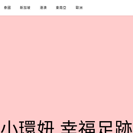
泰國
新加坡
港澳
東南亞
歐洲
小環妞 幸福足跡