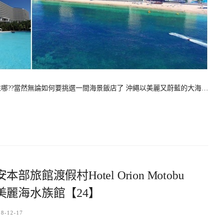
住哪??當然無論如何要挑選一間海景飯店了 沖繩以美麗又蔚藍的大海…
館渡假村Hotel Orion Motobu
飯店,近美麗海水族館【24】
18-12-17