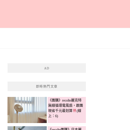
AD
即時熱門文章
《團購》recolte麗克特
無線循環電風扇，跟團
現省千元最划算
(線
上：6)
《recolte團購》日本麗