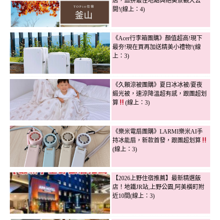
店，血拚最佳地點與絕美景觀大公
開!(線上：4)
《Acer行李箱團購》顏值超高!現下
最夯!現在買再加送精美小禮物!(線
上：3)
《久賴涼被團購》夏日冰冰被/夏夜
緞光被，速涼降溫超有感，跟團超划
算
(線上：3)
《樂米電扇團購》LARMI樂米AI手
持冰能扇，新款首發，跟團超划算
(線上：3)
【2026上野住宿推薦】最新精選飯
店！地鐵JR站,上野公園,阿美橫町附
近10間(線上：3)