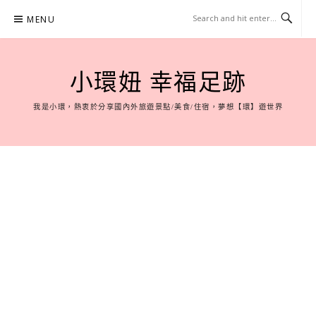
Skip
MENU
to
content
小環妞 幸福足跡
我是小環，熱衷於分享國內外旅遊景點/美食/住宿，夢想【環】遊世界