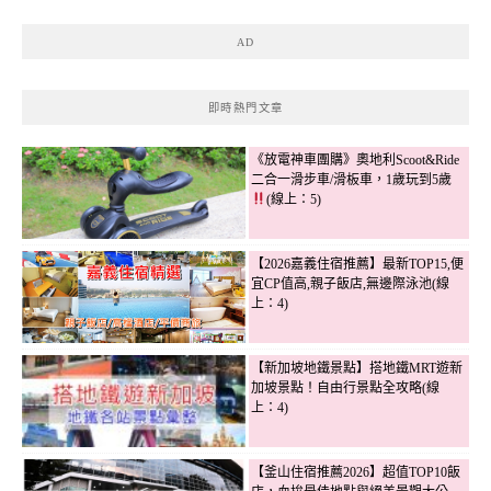
AD
即時熱門文章
《放電神車團購》奧地利Scoot&Ride
二合一滑步車/滑板車，1歲玩到5歲
(線上：5)
【2026嘉義住宿推薦】最新TOP15,便
宜CP值高,親子飯店,無邊際泳池(線
上：4)
【新加坡地鐵景點】搭地鐵MRT遊新
加坡景點！自由行景點全攻略(線
上：4)
【釜山住宿推薦2026】超值TOP10飯