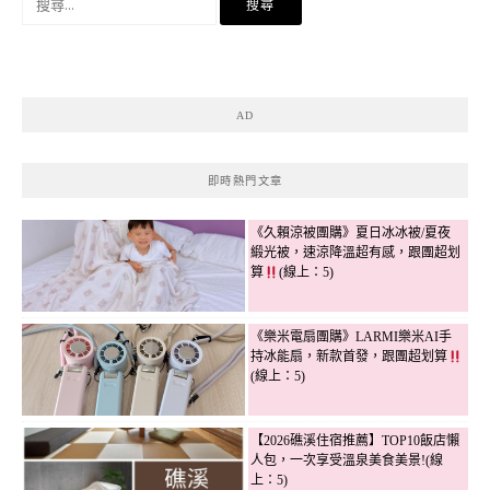
尋
關
鍵
字:
AD
即時熱門文章
《久賴涼被團購》夏日冰冰被/夏夜
緞光被，速涼降溫超有感，跟團超划
算
(線上：5)
《樂米電扇團購》LARMI樂米AI手
持冰能扇，新款首發，跟團超划算
(線上：5)
【2026礁溪住宿推薦】TOP10飯店懶
人包，一次享受溫泉美食美景!(線
上：5)