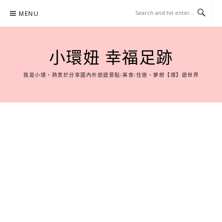
Skip
MENU
to
content
小環妞 幸福足跡
我是小環，熱衷於分享國內外旅遊景點/美食/住宿，夢想【環】遊世界