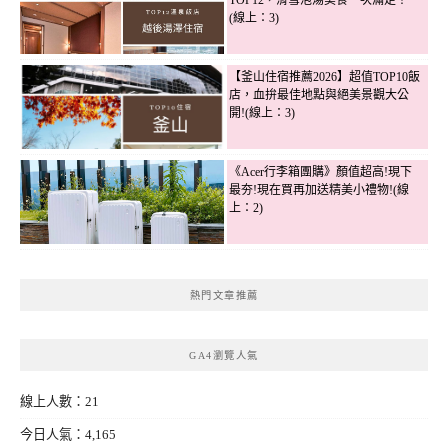
TOP12，滑雪泡湯美食一次滿足！
(線上：3)
【釜山住宿推薦2026】超值TOP10飯
店，血拚最佳地點與絕美景觀大公
開!(線上：3)
《Acer行李箱團購》顏值超高!現下
最夯!現在買再加送精美小禮物!(線
上：2)
熱門文章推薦
GA4瀏覽人氣
線上人數：21
今日人氣：4,165