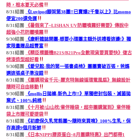
時，根本夏天必備
8/31結團
《Luvipod腳架第38團!!已賣爆2千隻以上》比momo
便宜200還免運
8/31結團
《暑假來了~LISHAN UV防曬噴霧好需要》傳說中
超強小花防曬噴霧
9/30結團
《康軒雜誌開團-想要小環團主額外送禮看這邊!》獨
家限量贈品超豐富
8/31結團
《精臣標籤機B21S/B21Pro全數現貨要買要快》復古
烤漆造型超好看
9/30結團
《愛兒館-我的第一張書桌椅》團團賣破百張，爸媽
選這張桌子準沒錯
8/31結團
《團購現省千元~麗克特無線循環電風扇》無線設計
隨時可自由移動
9/30結團
《mollis日拋褲-新色上市!!》單獨密封包裝、滅菌拋
棄式、100%純棉
8/31結團
《十月被/山山枕/童伴睡袋，超夯團購駕到》童伴睡
袋上市贈可愛提袋
8/31結團
《初鹿保久乳常態團～隨時來買唷》100%生乳，保
存高達9個月新鮮
8/31結團
《日本NIPPI膠原蛋白~8月團購特惠》出門都帶1