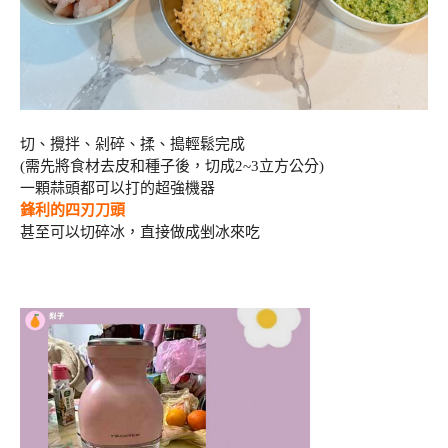
切、攪拌、剁碎、揉、搗輕鬆完成
(需先將食材去皮和種子後，切成2~3立方公分)
一顆蒜頭都可以打的超強機器
鋒利的四刃刀頭
甚至可以切碎冰，直接做成剉冰來吃