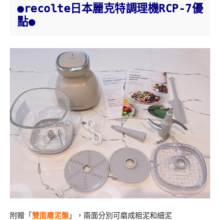
●recolte日本麗克特調理機RCP-7優
點●
附贈「
雙面磨泥盤
」，兩面分別可磨成粗泥和細泥