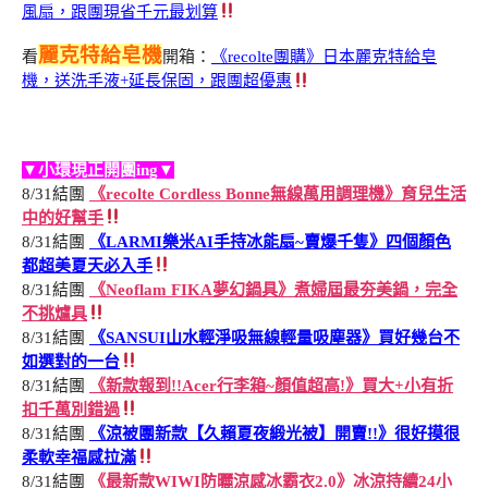
風扇，跟團現省千元最划算
麗克特給皂機
看
開箱：
《recolte團購》日本麗克特給皂
機，送洗手液+延長保固，跟團超優惠
▼小環現正開團ing▼
8/31結團
《recolte Cordless Bonne無線萬用調理機》育兒生活
中的好幫手
8/31結團
《LARMI樂米AI手持冰能扇~賣爆千隻》四個顏色
都超美夏天必入手
8/31結團
《Neoflam FIKA夢幻鍋具》煮婦屆最夯美鍋，完全
不挑爐具
8/31結團
《SANSUI山水輕淨吸無線輕量吸塵器》買好幾台不
如選對的一台
8/31結團
《新款報到!!Acer行李箱~顏值超高!》買大+小有折
扣千萬別錯過
8/31結團
《涼被團新款【久賴夏夜緞光被】開賣!!》很好摸很
柔軟幸福感拉滿
8/31結團
《最新款WIWI防曬涼感冰霸衣2.0》冰涼持續24小