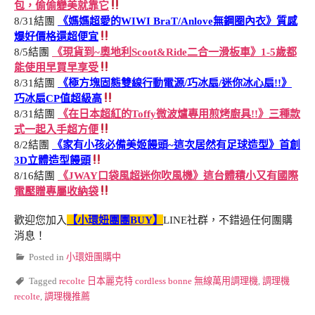
包，偷偷變美就靠它
8/31結團
《媽媽超愛的WIWI BraT/Anlove無鋼圈內衣》質感
爆好價格還超便宜
8/5結團
《現貨到~奧地利Scoot&Ride二合一滑板車》1-5歲都
能使用早買早享受
8/31結團
《極方塊固態雙線行動電源/巧冰扇/迷你冰心扇!!》
巧冰扇CP值超級高
8/31結團
《在日本超紅的Toffy微波爐專用煎烤廚具!!》三種款
式一起入手超方便
8/2結團
《家有小孩必備美姬饅頭~這次居然有足球造型》首創
3D立體造型饅頭
8/16結團
《JWAY口袋風超迷你吹風機》這台體積小又有國際
電壓贈專屬收納袋
歡迎您加入
【小環妞團團BUY】
LINE社群，不錯過任何團購
消息！
Posted in
小環妞團購中
Tagged
recolte 日本麗克特 cordless bonne 無線萬用調理機
,
調理機
recolte
,
調理機推薦