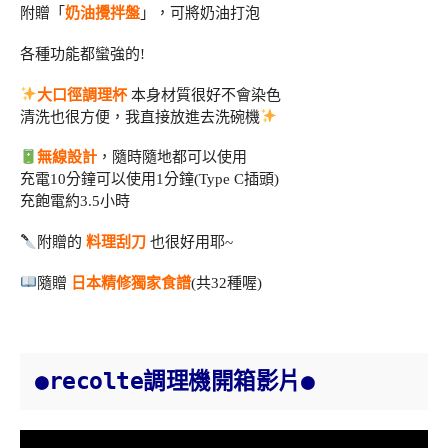
附贈「
奶油攪拌盤
」，可將奶油打泡
各種功能都蠻強的!
大口徑調理杯
本身材質很好不會染色
清洗也很方便，我直接放進去洗碗機
無線設計
，隨時隨地都可以使用
充電10分鐘可以使用1分鐘(Type C插頭)
充飽電約3.5小時
附贈的
料理刮刀
也很好用耶~
隨贈
日本精修獨家食譜
(共32種喔)
●recolte調理機開箱影片●