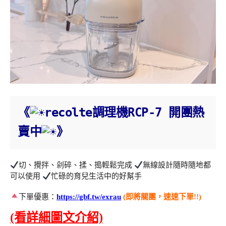
《
recolte調理機RCP-7 開團熱
賣中
》
切、攪拌、剁碎、揉、搗輕鬆完成
無線設計隨時隨地都
可以使用
忙碌的育兒生活中的好幫手
下單優惠：
https://gbf.tw/exrau
(即將關團，速速下單!!)
(看詳細圖文介紹)