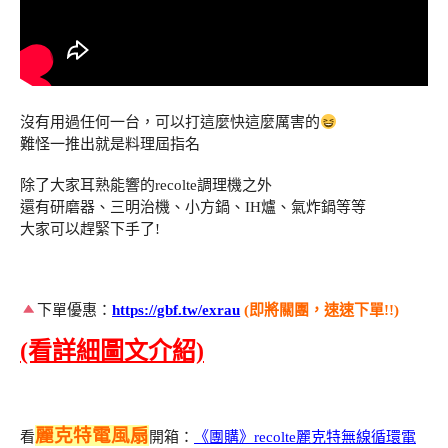
沒有用過任何一台，可以打這麼快這麼厲害的
難怪一推出就是料理屆指名
除了大家耳熟能響的recolte調理機之外
還有研磨器、三明治機、小方鍋、IH爐、氣炸鍋等等
大家可以趕緊下手了!
下單優惠：
https://gbf.tw/exrau
(即將關團，速速下單!!)
(看詳細圖文介紹)
麗克特電風扇
看
開箱：
《團購》recolte麗克特無線循環電