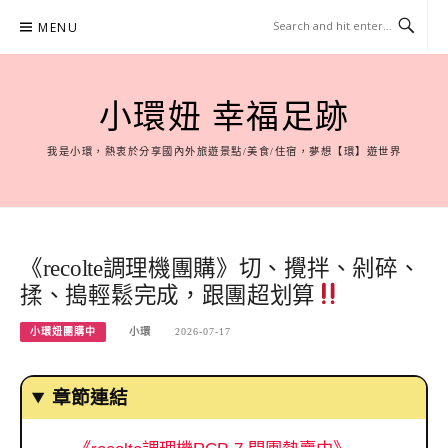
Skip
MENU
to
content
小環妞 幸福足跡
我是小環，熱衷於分享國內外旅遊景點/美食/住宿，夢想【環】遊世界
《recolte調理機團購》切、攪拌、剁碎、
揉、搗輕鬆完成，跟團超划算
小環妞團購中
小環
2026-07-17
章節連結