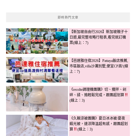
即時熱門文章
【新加坡自由行2026】新加坡親子十
日遊,最完整攻略行程表,看完就訂機
票(線上：7)
【芭達雅住宿2026】Pattaya飯店推薦,
市區飯店,villa沙灘別墅,便宜CP高!(線
上：7)
《recolte調理機團購》切、攪拌、剁
碎、揉、搗輕鬆完成，跟團超划算
(線上：3)
《久賴涼被團購》夏日冰冰被/夏夜
緞光被，速涼降溫超有感，跟團超划
算
(線上：3)