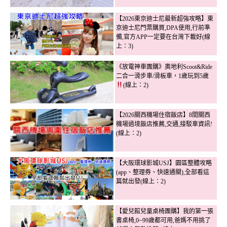
【2026東京迪士尼最新超強攻略】東
京迪士尼門票購買,DPA使用,行前準
備,官方APP一定要在台灣下載好(線
上：3)
《放電神車團購》奧地利Scoot&Ride
二合一滑步車/滑板車，1歲玩到5歲
(線上：2)
【2026關西機場住宿飯店】8間關西
機場過境飯店推薦,交通,接駁車資訊!
(線上：2)
【大阪環球影城USJ】園區整體攻略
(app、整理券、快速通關),全部看這
篇就出發(線上：2)
【愛兒館兒童桌椅團購】我的第一張
書桌椅,0~99歲都可用,爸媽不用挑了