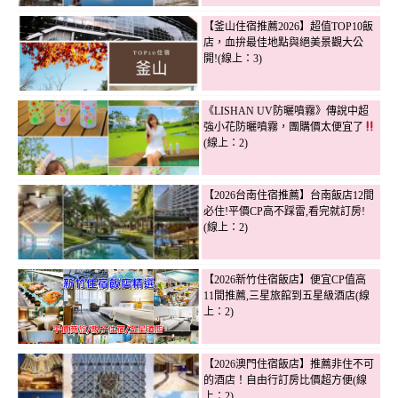
【釜山住宿推薦2026】超值TOP10飯
店，血拚最佳地點與絕美景觀大公
開!(線上：3)
《LISHAN UV防曬噴霧》傳說中超
強小花防曬噴霧，團購價太便宜了
(線上：2)
【2026台南住宿推薦】台南飯店12間
必住!平價CP高不踩雷,看完就訂房!
(線上：2)
【2026新竹住宿飯店】便宜CP值高
11間推薦,三星旅館到五星級酒店(線
上：2)
【2026澳門住宿飯店】推薦非住不可
的酒店！自由行訂房比價超方便(線
上：2)