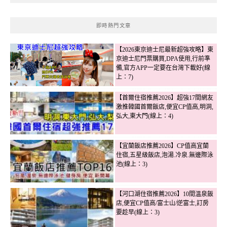
即時熱門文章
【2026東京迪士尼最新超強攻略】東
京迪士尼門票購買,DPA使用,行前準
備,官方APP一定要在台灣下載好(線
上：7)
【首爾住宿推薦2026】超強17間網友
激推韓國首爾飯店,便宜CP值高,明洞,
弘大,東大門(線上：4)
【宜蘭飯店推薦2026】CP值高宜蘭
住宿,五星級飯店,泡湯.冷泉.無邊際泳
池(線上：3)
【河口湖住宿推薦2026】10間溫泉飯
店,便宜CP值高/富士山/逆富士,訂房
要趁早(線上：3)