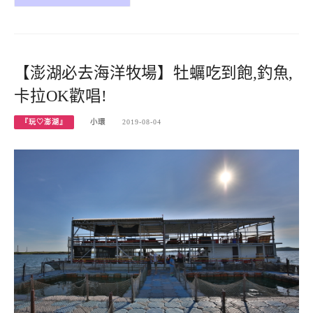
【澎湖必去海洋牧場】牡蠣吃到飽,釣魚,
卡拉OK歡唱!
『玩♡澎湖』
小環
2019-08-04