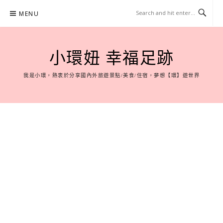
Skip
MENU
to
content
小環妞 幸福足跡
我是小環，熱衷於分享國內外旅遊景點/美食/住宿，夢想【環】遊世界