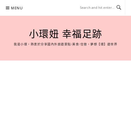
Skip
MENU
to
content
小環妞 幸福足跡
我是小環，熱衷於分享國內外旅遊景點/美食/住宿，夢想【環】遊世界