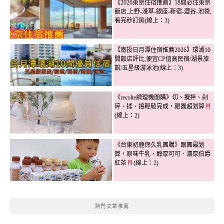
【2026東京住宿推薦】18間必住東京
飯店,上野-淺草-銀座-新宿-澀谷-池袋,
看完秒訂房(線上：3)
【南投日月潭住宿推薦2026】環湖10
間飯店評比,便宜CP值高民宿/湖景旅
館/五星級游泳池(線上：3)
《recolte調理機團購》切、攪拌、剁
碎、揉、搗輕鬆完成，跟團超划算
(線上：2)
《台東初鹿保久乳團購》跟團最划
算，原味牛乳、醇厚可可、濃厚伯爵
紅茶
(線上：2)
熱門文章推薦