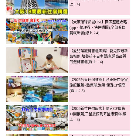
上：4)
【大阪環球影城USJ】園區整體攻略
(app、整理券、快速通關),全部看這
篇就出發(線上：4)
【愛兒館旋轉書櫃團購】愛兒館最新
品報到!培養孩子自主閱讀,超高品質
的選轉書櫃(線上：4)
【2026台東住宿推薦】台東飯店便宜
旅館推薦~熱氣球.泡湯.便宜CP值高
(線上：3)
【2026新竹住宿飯店】便宜CP值高
11間推薦,三星旅館到五星級酒店(線
上：3)