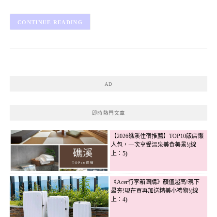
CONTINUE READING
AD
即時熱門文章
【2026礁溪住宿推薦】TOP10飯店懶
人包，一次享受溫泉美食美景!(線
上：5)
《Acer行李箱團購》顏值超高!現下
最夯!現在買再加送精美小禮物!(線
上：4)