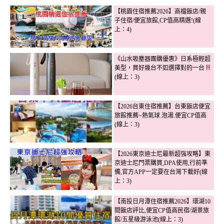
【桃園住宿推薦2026】高檔飯店/親
子住宿/便宜旅館,CP值高精選!(線
上：4)
《山水吸塵器團購優惠》日系極輕超
美型，買好幾台不如選擇對的一台
(線上：3)
【2026台東住宿推薦】台東飯店便宜
旅館推薦~熱氣球.泡湯.便宜CP值高
(線上：3)
【2026東京迪士尼最新超強攻略】東
京迪士尼門票購買,DPA使用,行前準
備,官方APP一定要在台灣下載好(線
上：3)
【南投日月潭住宿推薦2026】環湖10
間飯店評比,便宜CP值高民宿/湖景旅
館/五星級游泳池(線上：3)