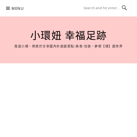
Skip
MENU
to
content
小環妞 幸福足跡
我是小環，熱衷於分享國內外旅遊景點/美食/住宿，夢想【環】遊世界