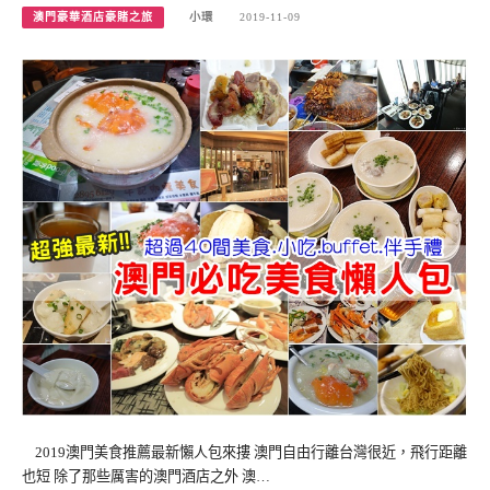
澳門豪華酒店豪賭之旅
小環
2019-11-09
2019澳門美食推薦最新懶人包來摟 澳門自由行離台灣很近，飛行距離
也短 除了那些厲害的澳門酒店之外 澳…