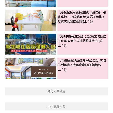
【愛兒館兒童桌椅團購】我的第一張
書桌椅,0~99歲都可用,爸媽不用挑了
就選它無敵推薦!(線上：3)
【新加坡住宿推薦】2026新加坡飯店
TOP16,五大住宿地點超強精選!(線
上：3)
【濟州島南部西歸浦住宿2026】從自
然到美食，完美療癒飯店指南(線
上：3)
熱門文章推薦
GA4瀏覽人氣